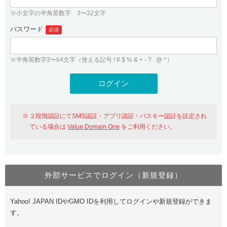
※小文字の半角英数字 3〜32文字
パスワード
必須
※半角英数字3〜64文字（使える記号 ! # $ % & + - ? . @ ^）
２段階認証にてSMS認証・アプリ認証・パスキー認証を設定され
ている場合は
Value Domain One
をご利用ください。
外部サービスでログイン（新規登録）
Yahoo! JAPAN IDやGMO IDを利用してログインや新規登録ができま
す。