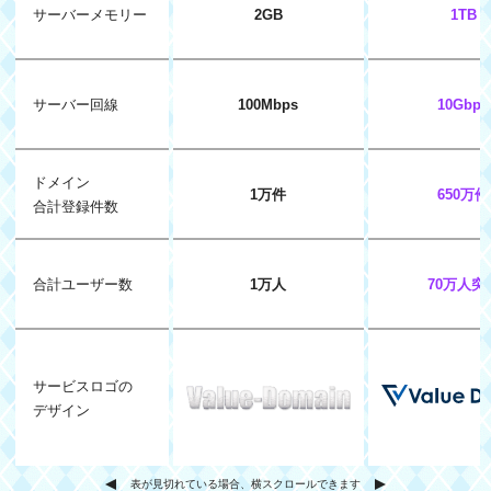
サーバーメモリー
2GB
1TB
サーバー回線
100Mbps
10Gbps
ドメイン
1万件
650万件
合計登録件数
合計ユーザー数
1万人
70万人突
サービスロゴの
デザイン
表が見切れている場合、横スクロールできます