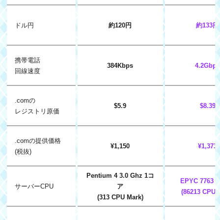
ドル円
約120円
約133円
携帯電話
384Kbps
4.2Gbp
回線速度
.comの
$5.9
$8.39
レジストリ原価
.comの提供価格
¥1,150
¥1,373
(税抜)
Pentium 4 3.0 Ghz 1コ
EPYC 7763 
サーバーCPU
ア
(86213 CPU 
(313 CPU Mark)