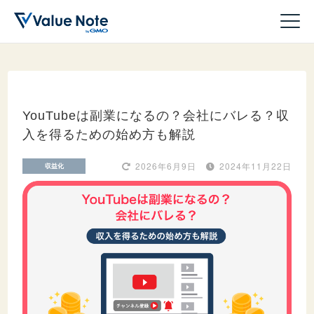
YouTubeは副業になるの？会社にバレる？収
入を得るための始め方も解説
ドメイン
2026年6月9日
2024年11月22日
収益化
サーバー
ホームページ作成
WordPress
収益化