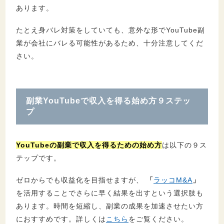
あります。
7.3.
ライブ配信でスーパーチャット（投げ
銭）を受け取る
たとえ身バレ対策をしていても、意外な形でYouTube副
7.4.
企業とのタイアップ広告を発信する
業が会社にバレる可能性があるため、十分注意してくだ
さい。
8.
YouTube副業で収益化するための条件
9.
YouTube副業に関するQ＆A
副業YouTubeで収入を得る始め方９ステッ
9.1.
公務員がYouTubeを始めたら副業にな
プ
る？
9.2.
YouTubeが会社にバレる原因は？
YouTubeの副業で収入を得るための始め方
は以下の９ス
9.3.
YouTubeが副業にならないようにする方
テップです。
法は？
9.4.
学生がYouTubeで収入を得たら確定申告
ゼロからでも収益化を目指せますが、
「
ラッコM&A
」
の必要はある？
を活用することでさらに早く結果を出すという選択肢も
あります。時間を短縮し、副業の成果を加速させたい方
におすすめです。詳しくは
こちら
をご覧ください。
10.
まとめ：YouTube副業で収入を得れば副業