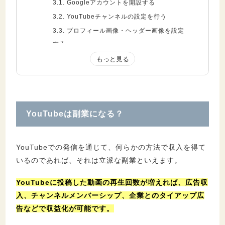
3.1.
Googleアカウントを開設する
3.2.
YouTubeチャンネルの設定を行う
3.3.
プロフィール画像・ヘッダー画像を設定
する
3.4.
チャンネルの説明を記載する
3.5.
動画を作成する
3.6.
動画編集を行う
3.7.
YouTubeに動画をアップロードする
YouTubeは副業になる？
3.8.
サムネイル画像を作成する
3.9.
動画投稿を継続する
YouTubeでの発信を通じて、何らかの方法で収入を得て
4.
副業でYouTubeを行うメリット３つ
いるのであれば、それは立派な副業といえます。
4.1.
楽しみながら収入を稼げる
YouTubeに投稿した動画の再生回数が増えれば、広告収
4.2.
動画撮影や動画編集スキルが身に付く
入、チャンネルメンバーシップ、企業とのタイアップ広
4.3.
個人のブランドを確立できる
告などで収益化が可能です。