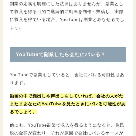
副業の定義を明確にした法律はありませんが、副業とし
5.
副業でYouTubeを行うデメリット３つ
て収入を得る目的で継続的に動画を制作・投稿し、実際
5.1.
初期投資が必要になる
に収入を得ている場合、YouTubeは副業とみなせるでし
5.2.
時間や労力をかける必要がある
ょう。
5.3.
本業の会社にバレるリスクがある
6.
YouTube副業が会社にバレないようにする方
YouTubeで副業したら会社にバレる？
法
6.1.
動画の中で顔出しや声出しをしない
YouTubeで副業をしていると、会社にバレる可能性はあ
6.2.
会社の人にYouTube副業について話さな
ります。
い
6.3.
確定申告の際に住民税を自分で納付する
動画の中で顔出しや声出しをしていれば、会社の人がた
またまあなたのYouTubeを見たときにバレる可能性があ
るでしょう。
7.
YouTube副業で収入を得る方法
7.1.
広告収入を得る
他にも、YouTube副業で収入を得るようになると、住民
7.2.
チャンネルメンバーシップを利用する
税の金額が変わり、それが原因で会社にバレるケースが