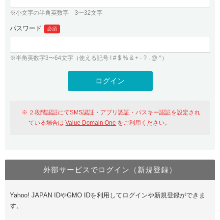
※小文字の半角英数字 3〜32文字
パスワード
必須
※半角英数字3〜64文字（使える記号 ! # $ % & + - ? . @ ^）
２段階認証にてSMS認証・アプリ認証・パスキー認証を設定され
ている場合は
Value Domain One
をご利用ください。
外部サービスでログイン（新規登録）
Yahoo! JAPAN IDやGMO IDを利用してログインや新規登録ができま
す。