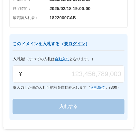
2025/02/18 19:00:00
終了時間：
1822060CAB
最高額入札者：
このドメインを入札する（要
ログイン
）
入札額
（すべての入札は
自動入札
となります。）
¥
入力した値の入札可能額を自動表示します（
入札単位
：¥
300
）