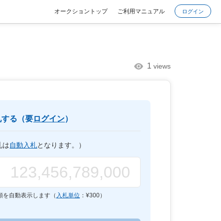
オークショントップ
ご利用マニュアル
ログイン
1
views
札する（要
ログイン
）
札は
自動入札
となります。）
額を自動表示します（
入札単位
：¥
300
）