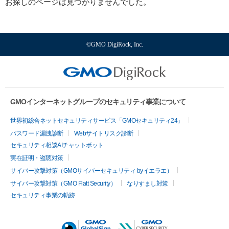
お探しのページは見つかりませんでした。
g
a
t
i
©GMO DigiRock, Inc.
o
n
GMOインターネットグループのセキュリティ事業について
世界初総合ネットセキュリティサービス「GMOセキュリティ24」
パスワード漏洩診断
Webサイトリスク診断
セキュリティ相談AIチャットボット
実在証明・盗聴対策
サイバー攻撃対策（GMOサイバーセキュリティ byイエラエ）
サイバー攻撃対策（GMO Flatt Security）
なりすまし対策
セキュリティ事業の軌跡