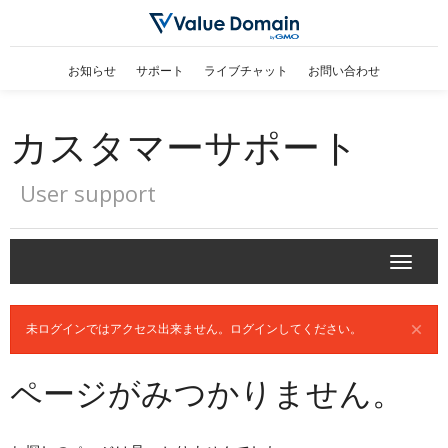
お知らせ
サポート
ライブチャット
お問い合わせ
カスタマーサポート
User support
T
o
g
g
×
未ログインではアクセス出来ません。ログインしてください。
l
e
ページがみつかりません。
n
a
v
i