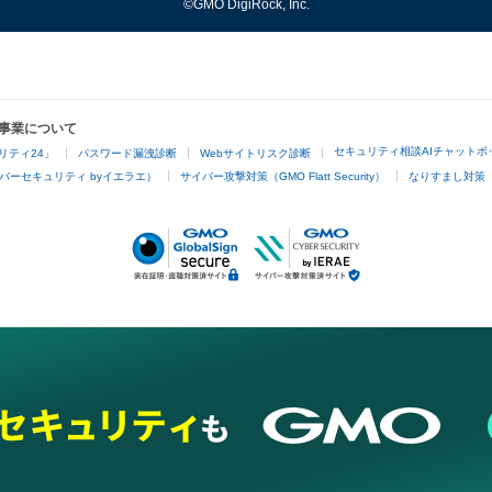
©GMO DigiRock, Inc.
事業について
セキュリティ相談AIチャットボ
リティ24」
パスワード漏洩診断
Webサイトリスク診断
バーセキュリティ byイエラエ）
サイバー攻撃対策（GMO Flatt Security）
なりすまし対策