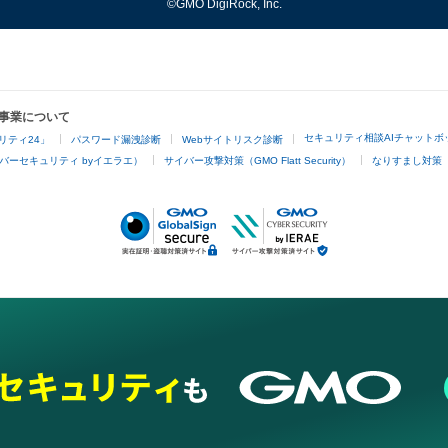
©GMO DigiRock, Inc.
事業について
セキュリティ相談AIチャットボ
リティ24」
パスワード漏洩診断
Webサイトリスク診断
バーセキュリティ byイエラエ）
サイバー攻撃対策（GMO Flatt Security）
なりすまし対策