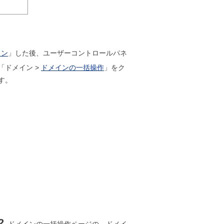
イン
」した後、ユーザーコントロールパネ
「ドメイン >
ドメインの一括操作
」をク
す。
2