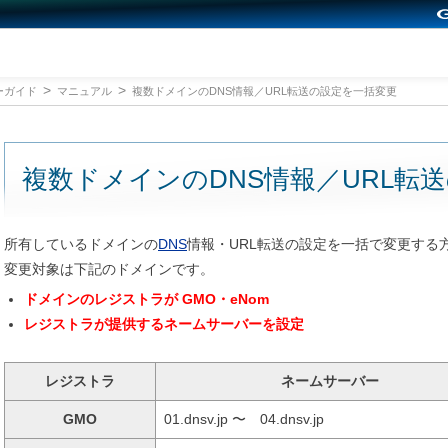
ーガイド
マニュアル
複数ドメインのDNS情報／URL転送の設定を一括変更
複数ドメインのDNS情報／URL転
所有しているドメインの
DNS
情報・URL転送の設定を一括で変更する
変更対象は下記のドメインです。
ドメインのレジストラが GMO・eNom
レジストラが提供するネームサーバーを設定
レジストラ
ネームサーバー
GMO
01.dnsv.jp 〜 04.dnsv.jp