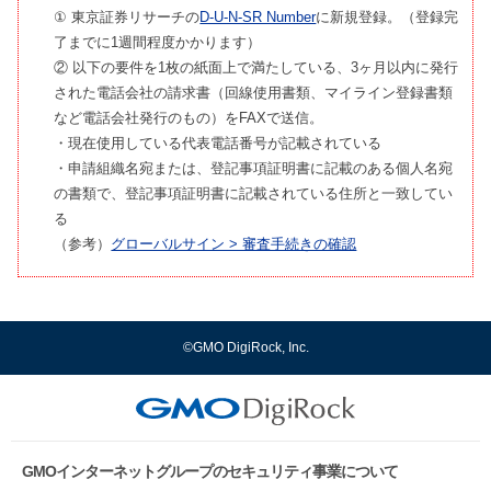
① 東京証券リサーチの
D-U-N-SR Number
に新規登録。（登録完
了までに1週間程度かかります）
② 以下の要件を1枚の紙面上で満たしている、3ヶ月以内に発行
された電話会社の請求書（回線使用書類、マイライン登録書類
など電話会社発行のもの）をFAXで送信。
・現在使用している代表電話番号が記載されている
・申請組織名宛または、登記事項証明書に記載のある個人名宛
の書類で、登記事項証明書に記載されている住所と一致してい
る
（参考）
グローバルサイン > 審査手続きの確認
©GMO DigiRock, Inc.
GMOインターネットグループのセキュリティ事業について