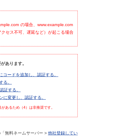
。
om の場合、www.example.com
動作（アクセス不可、遅延など）が起こる場合
要があります。
ドにコードを追加し、認証する。
する。
認証する。
ンに変更し、認証する。
性があるため（4）は非推奨です。
「無料ネームサーバー >
他社登録してい