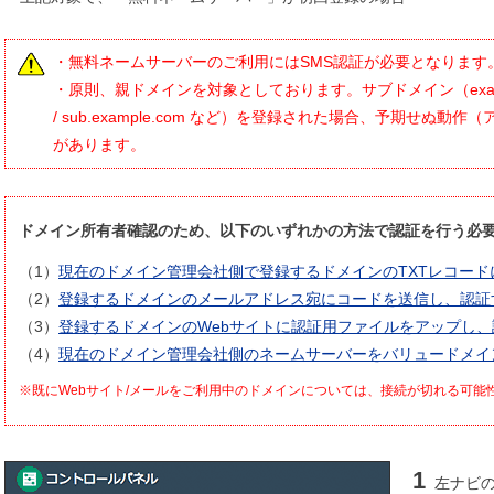
・無料ネームサーバーのご利用にはSMS認証が必要となります
・原則、親ドメインを対象としております。サブドメイン（example.c
/ sub.example.com など）を登録された場合、予期せぬ
があります。
ドメイン所有者確認のため、以下のいずれかの方法で認証を行う必
（1）
現在のドメイン管理会社側で登録するドメインのTXTレコー
（2）
登録するドメインのメールアドレス宛にコードを送信し、認証
（3）
登録するドメインのWebサイトに認証用ファイルをアップし、
（4）
現在のドメイン管理会社側のネームサーバーをバリュードメイ
※既にWebサイト/メールをご利用中のドメインについては、接続が切れる可能
1
左ナビの