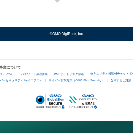
©GMO DigiRock, Inc.
事業について
セキュリティ相談AIチャットボ
リティ24」
パスワード漏洩診断
Webサイトリスク診断
バーセキュリティ byイエラエ）
サイバー攻撃対策（GMO Flatt Security）
なりすまし対策