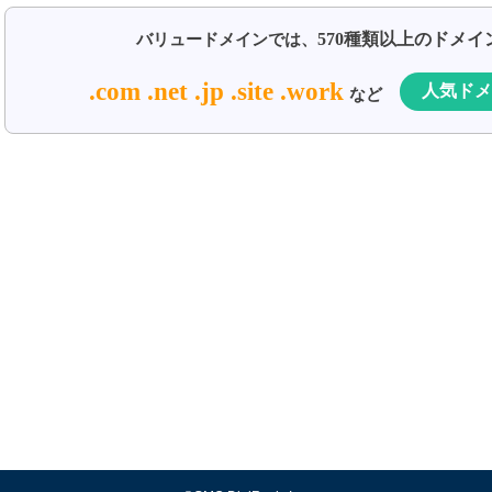
570種類以上のドメ
バリュードメインでは、
.com .net .jp .site .work
人気ドメ
など