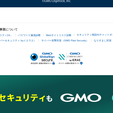
©GMO DigiRock, Inc.
事業について
セキュリティ相談AIチャットボ
リティ24」
パスワード漏洩診断
Webサイトリスク診断
バーセキュリティ byイエラエ）
サイバー攻撃対策（GMO Flatt Security）
なりすまし対策