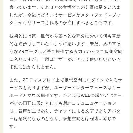
言っています。それほどの覚悟でこの分野に足をいれま
したが、今後はどういうサービスがメタ（フェイスブッ
ク）からリリースされるのか注目すべきところです。
技術的には第一世代から基本的な部分において何も革新
的な進歩はしていないように思います。未だ、あの重そ
うなVRゴーグルと手で操作する入力デバイスで仮想空間
に入りますが、一般ユーザーがこぞって使いたいという
衝動にはかられません。
また、2Dディスプレイ上で仮想空間にログインできるサ
ービスもありますが、ユーザーインターフェースはキー
ボードとマウス操作です。たとえばWEB会議でアバター
がその画面に居たとしても所詮コミュニュケーション
は、音声が主であり、チャットによる文字でありアバタ
ーは副次的なものとなり、仮想空間とは程遠い感じで
す。