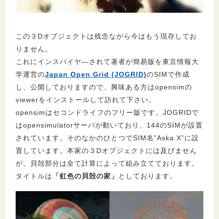
この３Dオブジェクトは残念ながら今はもう現存してお
りません。
これにインスパイヤ―されて著者が簡易版を東京情報大
学運営の
Japan Open Grid (JOGRID)
のSIMで作成
し、公開しておりますので、興味ある方はopensimの
viewerをインストールして訪れて下さい。
opensimはセコンドライフのフリー版です。JOGRIDで
はopensimulatorサーバが動いており、144のSIMが設置
されています。そのなかのひとつでSIM名”Aska X”に設
置しています。本家の３Dオブジェクトには及びません
が、貝殻部分は全て計算によって組み立てております。
タイトルは
「虹色の貝殻の家」
としております。