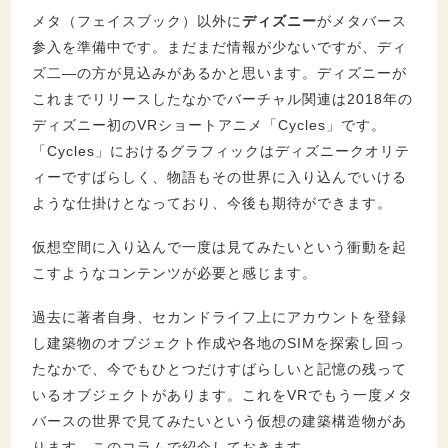
メタ（フェイスブック）以外に
ディズニー
がメタバース
参入を準備中です。まだまだ情報が少ないですが、ディ
ズ二―の方が見込みがあるかと思います。ディズニーが
これまでリリースしたなかでバーチャル関連は2018年の
ディズニー初のVRショートアニメ「Cycles」です。
「Cycles」におけるグラフィックはディズニークオリテ
ィーですばらしく、物語もその世界に入り込んでいける
ような仕掛けとなっており、今後も期待ができます。
仮想空間に入り込んで一度は見てみたいという衝動を起
こすようなコンテンツが必要と感じます。
過去に著者自身、セカンドライフ上にアカウントを登録
し建築物のオブジェクト作成や各地のSIMを探索し回っ
たなかで、今でもひとつだけすばらしいと記憶の残って
いるオブジェクトがあります。これをVRでもう一度メタ
バースの世界で見てみたいという仮想の建築構造物があ
ります。このコラムで紹介しておきます。