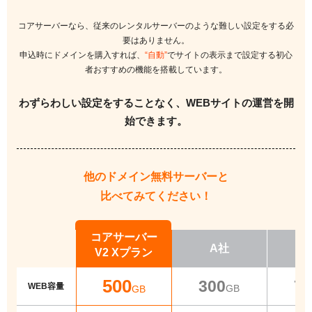
コアサーバーなら、従来のレンタルサーバーのような難しい設定をする必
要はありません。
申込時にドメインを購入すれば、
“自動”
でサイトの表示まで設定する
初心
者おすすめの機能を搭載しています。
わずらわしい設定をすることなく、WEBサイトの運営を開
始できます。
他のドメイン無料サーバーと
比べてみてください！
コアサーバー
A社
V2 Xプラン
500
300
70
WEB容量
GB
GB