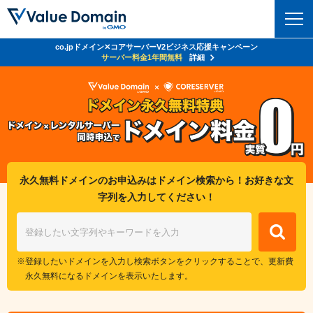
co.jpドメイン✕コアサーバーV2ビジネス応援キャンペーン
ドメイン
サーバー料金1年間無料
詳細
ドメイントップ
レンタルサーバー
ドメイン検索
サーバートップ
セキュリティ
ドメイン登録
コアサーバー
セキュリティトップ
サービス
ドメイン移管
永久無料ドメインのお申込みはドメイン検索から！お好きな文
バリューサーバー
Value Domain ネットde診断
字列を入力してください！
サービストップ
facebook
x
ドメイン価格一覧
XREA
SSL証明書
お得意様割引
ドメイン一括検索
お知らせ
サポート
Oneレンタルサーバー
サイトロック
おまかせスタート
登録したいドメインを入力し検索ボタンをクリックすることで、更新費
.jpドメインオークション
マニュアル
ライブチャット
永久無料になるドメインを表示いたします。
ポイント制度
gTLDオークション
NEW!
お問い合わせ