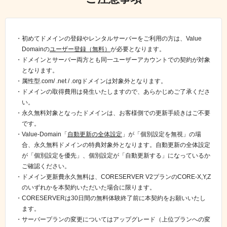
初めてドメインの登録やレンタルサーバーをご利⽤の⽅は、Value
Domainの
ユーザー登録（無料）
が必要となります。
ドメインとサーバー両方とも同一ユーザーアカウントでの契約が対象
となります。
属性型.com/ .net / .orgドメインは対象外となります。
ドメインの取得費用は発生いたしますので、あらかじめご了承くださ
い。
永久無料対象となったドメインは、お客様側での更新手続きはご不要
です。
Value-Domain「
自動更新の全体設定
」が「個別設定を無視」の場
合、永久無料ドメインの特典対象外となります。
自動更新の全体設定
が「個別設定を優先」、個別設定が「自動更新する」になっているか
ご確認ください。
ドメイン更新費永久無料は、CORESERVER V2プランのCORE-X,Y,Z
のいずれかを本契約いただいた場合に限ります。
CORESERVERは30日間の無料体験終了前に本契約をお願いいたし
ます。
サーバープランの変更についてはアップグレード（上位プランへの変