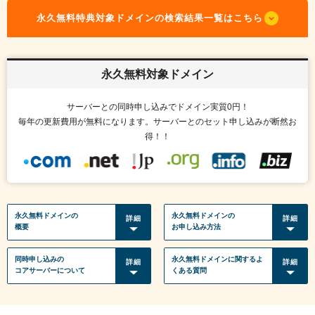
紹介制度
.jpドメインバックオーダー
ログイン
永久無料特典対象ドメインの検索結果一覧はこちら
バリュードメインAPI
プレミアムドメイン
従来のバリュードメインをご利用希望の方
ユーザー登録
ドメイン・ホスティングOEM
人気ドメインの種類
永久無料対象ドメイン
従来のバリュードメインをご利用希望の方
ドメインコンシェルジュ
WHOIS検索
サーバーとの同時申し込みでドメイン実質0円！
毎年の更新費用が無料になります。サーバーとのセット申し込みが断然お
Value Domainにログイン
Value Domain Analyzer
得！！
Value AI Writer
外部サービスでの登録が一部未対応（Google等）
Value Domainユーザー登録
外部サービスでの登録が一部未対応（Google等）
One レンタルサーバーを含む最新の機能を使う方
おすすめ
永久無料ドメインの
永久無料ドメインの
詳細
詳細
概要
お申し込み方法
One レンタルサーバーを含む最新の機能を使う方
おすすめ
同時申し込みの
永久無料ドメインに関する
よ
詳細
詳細
Value Domain Oneにログイン
コアサーバーについて
くある質問
Value Domain Oneアカウント作成