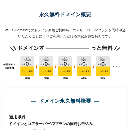
以下でもログイン可能
Google
Yahoo!
永久無料ドメイン概要
以下でも登録可能
GMO ID
Amazon
Google
Yahoo!
Value-Domainでのドメイン新規ご契約時、コアサーバーV2プランを
同時申込
※AmazonはValue Domain Oneのログイン画面へ遷移します
いただくことによりご利用いただける大変お得な特典です。
GMO ID
Amazon
※AmazonはValue Domain Oneのアカウント作成画面へ遷移します
ドメイン永久無料概要
適用条件
ドメインとコアサーバーV2プランの同時お申込み