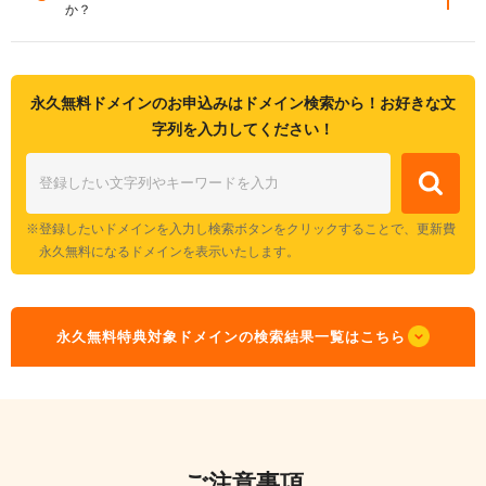
ださい。
か？
他社管理ドメイン、プレミアムドメインは永久無料ドメインの対象外とな
ります。
ドメイン・サーバー両方とも同一のValue Domainユーザーアカウントでの
ドメイン移管後にCORESERVER V2プランをご契約いただき、ド
管理が必要です。
メインの紐付けを行うと永久無料特典が適用されます。
永久無料ドメインのお申込みはドメイン検索から！お好きな文
字列を入力してください！
登録したいドメインを入力し検索ボタンをクリックすることで、更新費
永久無料になるドメインを表示いたします。
永久無料特典対象ドメインの検索結果一覧はこちら
ご注意事項