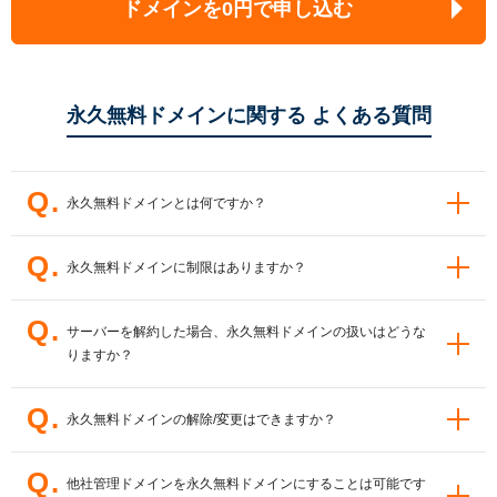
ドメインを0円で申し込む
永久無料ドメインに関する よくある質問
永久無料ドメインとは何ですか？
CORESERVER V2サーバーをご契約いただくことで、ドメインの
永久無料ドメインに制限はありますか？
更新料金を永久無料でご利用いただける大変お得な特典です。
永久無料の対象となる条件（どちらか一つ）
お客様側での更新手続き、ドメインのユーザー間移動手続きを除
サーバーを解約した場合、永久無料ドメインの扱いはどうな
き、ドメインの設定操作に対する制限はありません。
りますか？
CORESERVER V2サーバーと同時にお申込みいただく新規登録
永久無料ドメ
イン適用中のネームサーバー、DNSレコードの変更も可能です。
ドメイン
CORESERVER V2サーバーをお申込み後、既にValue Domainに
他のドメインと変わらずご利用いただけます。
永久無料ドメインの解除/変更はできますか？
なお、サーバー解約
てご利用のドメイン
後に再度永久無料ドメインの適用を希望される場合、新たに
永久無料ドメインの種別
CORESERVER V2サーバーのご契約が必要となります。
ご希望により対応を承ります。
他社管理ドメインを永久無料ドメインにすることは可能です
お問い合わせフォーム
よりご連絡く
.com / .net / .org / .biz / .info / .jp（ローマ字.jp / 日本語.jp）