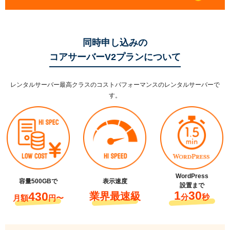
同時申し込みの
コアサーバーV2プランについて
レンタルサーバー最高クラスのコストパフォーマンスのレンタルサーバーで
す。
WordPress
容量500GBで
表示速度
設置まで
1
30
430
業界最速級
分
秒
月額
円〜