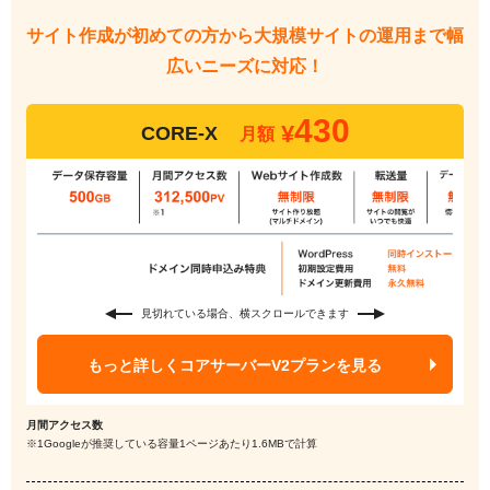
サイト作成が初めての方から大規模サイトの運用まで
幅
広いニーズに対応！
430
¥
CORE-X
月額
見切れている場合、横スクロールできます
もっと詳しくコアサーバーV2プランを見る
月間アクセス数
※1Googleが推奨している容量1ページあたり1.6MBで計算