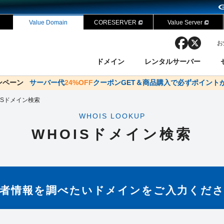
Value Domain
CORESERVER
Value Server
facebook
x
お
ドメイン
レンタルサーバー
ャンペーン
ドメイン✕コアサーバーV2ビジネス応援キャンペーン
サーバー代
24%OFF
クーポンGET＆商品購入で必ずポイント
サーバー料金1年間無
ン検索
ーバー
 Domain ネットde診断
様割引
ISドメイン検索
ドメイン登録
バリューサーバー
SSL証明書
おまかせスタート
ドメインをご利用希望の方
ドメインをご利用希望の方
One レンタルサーバ
One レンタルサーバ
おすすめ
おすすめ
WHOIS LOOKUP
ン価格一覧
レンタルサーバー
度
ドメイン一括検索
バリュードメインAPI
WHOISドメイン検索
オークション
ンコンシェルジュ
.jpドメインバックオーダー
Value Domain Analyzer
Domainユーザー登録
 Domainにログイン
NEW!
Value Domain O
Value Domain 
応（Google等）
応（Google等）
メインの種類
WHOIS検索
者情報を調べたい
ドメインをご入力くださ
以下でもログ
以下でも登
Google
Google
Yahoo!
Yahoo!
※AmazonはValue Domai
※AmazonはValue Do