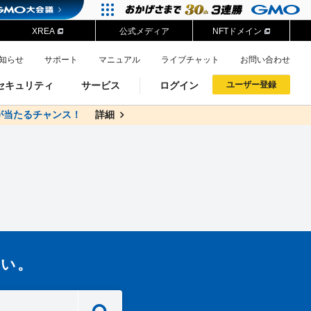
XREA
公式メディア
NFTドメイン
知らせ
サポート
マニュアル
ライブチャット
お問い合わせ
セキュリティ
サービス
ログイン
ユーザー登録
が当たるチャンス！
料
詳細
詳細
ドメイン移管
XREA
サイトロック
ポイント制度
ーを含む最新の機能を使う方
ーを含む最新の機能を使う方
.jpドメインオークション
ドメイン・ホスティングOEM
プレミアムドメイン
Value AI Writer
neアカウント作成
Oneにログイン
い。
イン可能
録可能
GMO ID
GMO ID
Amazon
Amazon
n Oneのアカウント作成画面へ遷移します
main Oneのログイン画面へ遷移します