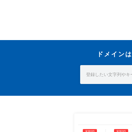
ドメインは
実質0円
実質0円