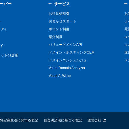
ーバー
サービス
お得意様割引
お
ー
おまかせスタート
ラ
リア）
ポイント制度
電
紹介制度
ユ
バリュードメインAPI
マ
ィ
ドメイン・ホスティングOEM
違
n ネットde診断
ドメインコンシェルジュ
メ
Value Domain Analyzer
Value AI Writer
特定商取引に関する表記
資金決済法に基づく表記
運営会社