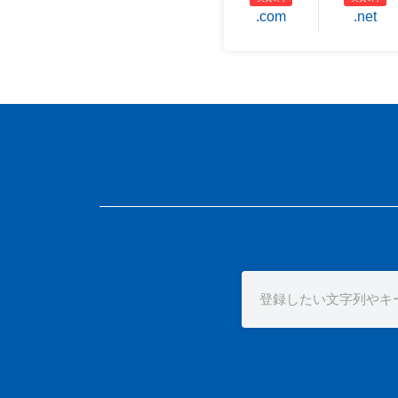
.com
.net