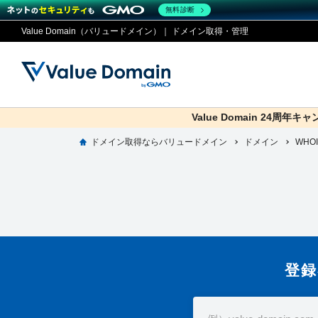
無料診断
Value Domain（バリュードメイン）｜ ドメイン取得・管理
Value Domain 24周年キ
co.jp
ドメイン取得ならバリュードメイン
ドメイン
ドメイ
コアサ
Value
お得意
WHO
ドメイン
レンタルサーバー
セキュリティ
サービス
従来のバリュー
従来のバリュー
DOMAIN
RENTAL SERVER
SECURITY
SERVICE
ドメイ
One
紹介制
ドメイントップ
サーバートップ
セキュリティトップ
サービストップ
gTLD
ドメイ
Value 
Value
外部サービスでの登録が一部未対
外部サービスでの登録が一部未対
人気ド
登録