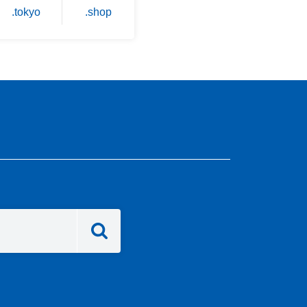
.tokyo
.shop