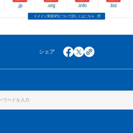
.jp
.org
.info
.biz
ドメイン実質0円について詳しくはこちら
facebook
x
copy
シェア