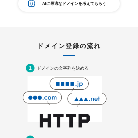
紹介制度
AIに最適なドメインを考えてもらう
.jpドメインバックオーダー
ログイン
バリュードメインAPI
プレミアムドメイン
従来のバリュードメインをご利用希望の方
ユーザー登録
ドメイン・ホスティングOEM
人気ドメインの種類
従来のバリュードメインをご利用希望の方
ドメインコンシェルジュ
WHOIS検索
ドメイン登録の流れ
Value Domainにログイン
Value Domain Analyzer
1
ドメインの文字列を
決める
Value AI Writer
外部サービスでの登録が一部未対応（Google等）
Value Domainユーザー登録
外部サービスでの登録が一部未対応（Google等）
One レンタルサーバーを含む最新の機能を使う方
おすすめ
One レンタルサーバーを含む最新の機能を使う方
おすすめ
Value Domain Oneにログイン
Value Domain Oneアカウント作成