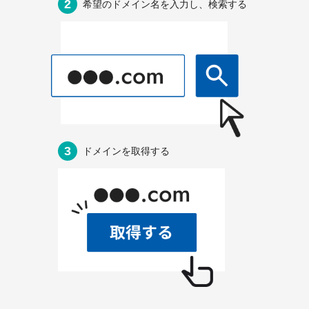
2
希望のドメイン名を
入力し、検索する
以下でもログイン可能
Google
Yahoo!
以下でも登録可能
GMO ID
Amazon
Google
Yahoo!
※AmazonはValue Domain Oneのログイン画面へ遷移します
GMO ID
Amazon
※AmazonはValue Domain Oneのアカウント作成画面へ遷移します
3
ドメインを取得する