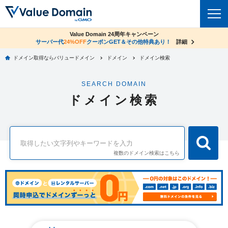
co.jpドメイン✕コアサーバーV2ビジネス応援キャンペーン
Value Domain 24周年キャンペーン
ドメイン
サーバー代
24%OFF
サーバー料金1年間無料
クーポンGET＆その他特典あり！
詳細
詳細
ドメイン取得ならバリュードメイン
ドメイン
ドメイン検索
ドメイントップ
レンタルサーバー
SEARCH DOMAIN
ドメイン検索
サーバートップ
セキュリティ
ドメイン検索
ドメイン登録
コアサーバー
セキュリティトップ
サービス
ドメイン移管
バリューサーバー
Value Domain ネットde診断
サービストップ
facebook
x
ドメイン価格一覧
複数のドメイン検索はこちら
XREA
SSL証明書
お得意様割引
ドメイン一括検索
お知らせ
サポート
Oneレンタルサーバー
サイトロック
おまかせスタート
.jpドメインオークション
マニュアル
ライブチャット
ポイント制度
gTLDオークション
NEW!
お問い合わせ