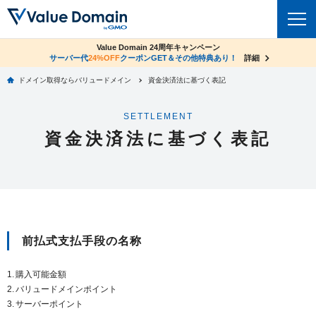
co.jpドメイン✕コアサーバーV2ビジネス応援キャンペーン
Value Domain 24周年キャンペーン
ドメイン
サーバー代
24%OFF
サーバー料金1年間無料
クーポンGET＆その他特典あり！
詳細
詳細
ドメイン取得ならバリュードメイン
資金決済法に基づく表記
ドメイントップ
レンタルサーバー
SETTLEMENT
ドメイン検索
サーバートップ
セキュリティ
資金決済法に基づく表記
ドメイン登録
コアサーバー
セキュリティトップ
サービス
ドメイン移管
バリューサーバー
Value Domain ネットde診断
サービストップ
facebook
x
ドメイン価格一覧
XREA
SSL証明書
お得意様割引
ドメイン一括検索
前払式支払手段の名称
お知らせ
サポート
Oneレンタルサーバー
サイトロック
おまかせスタート
.jpドメインオークション
マニュアル
ライブチャット
購入可能金額
バリュードメインポイント
ポイント制度
gTLDオークション
NEW!
お問い合わせ
サーバーポイント