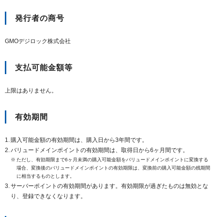
紹介制度
.jpドメインバックオーダー
ログイン
発行者の商号
バリュードメインAPI
プレミアムドメイン
従来のバリュードメインをご利用希望の方
ユーザー登録
GMOデジロック株式会社
ドメイン・ホスティングOEM
人気ドメインの種類
従来のバリュードメインをご利用希望の方
ドメインコンシェルジュ
支払可能金額等
WHOIS検索
Value Domainにログイン
Value Domain Analyzer
上限はありません。
Value AI Writer
外部サービスでの登録が一部未対応（Google等）
Value Domainユーザー登録
有効期間
外部サービスでの登録が一部未対応（Google等）
One レンタルサーバーを含む最新の機能を使う方
おすすめ
購入可能金額の有効期間は、購入日から3年間です。
バリュードメインポイントの有効期間は、取得日から6ヶ月間です。
One レンタルサーバーを含む最新の機能を使う方
おすすめ
ただし、有効期限まで6ヶ月未満の購入可能金額をバリュードメインポイントに変換する
場合、変換後のバリュードメインポイントの有効期限は、変換前の購入可能金額の残期間
に相当するものとします。
サーバーポイントの有効期間があります。有効期限が過ぎたものは無効とな
Value Domain Oneにログイン
り、登録できなくなります。
Value Domain Oneアカウント作成