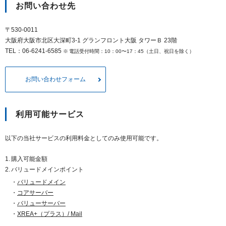
以下でもログイン可能
お問い合わせ先
Google
Yahoo!
以下でも登録可能
〒530-0011
大阪府大阪市北区大深町3-1 グランフロント大阪 タワーＢ 23階
GMO ID
Amazon
Google
Yahoo!
TEL：06-6241-6585
電話受付時間：10：00〜17：45（土日、祝日を除く）
※AmazonはValue Domain Oneのログイン画面へ遷移します
GMO ID
Amazon
お問い合わせフォーム
※AmazonはValue Domain Oneのアカウント作成画面へ遷移します
利用可能サービス
以下の当社サービスの利用料金としてのみ使用可能です。
購入可能金額
バリュードメインポイント
バリュードメイン
コアサーバー
バリューサーバー
XREA+（プラス）/ Mail