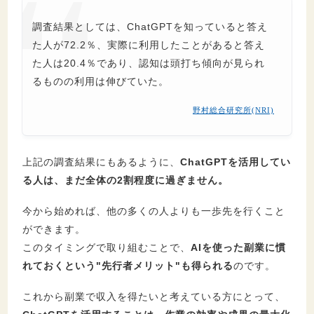
で稼げる？
6.4.
ChatGPTで不労所得を得られる？
調査結果としては、ChatGPTを知っていると答え
6.5.
ChatGPTを活用してYouTubeで稼ぐの
た人が72.2％、実際に利用したことがあると答え
は可能？
た人は20.4％であり、認知は頭打ち傾向が見られ
るものの利用は伸びていた。
7.
まとめ：ChatGPTを活用して副業で効率的
野村総合研究所(NRI)
に稼ぎましょう
上記の調査結果にもあるように、
ChatGPTを活用してい
る人は、まだ全体の2割程度に過ぎません。
今から始めれば、他の多くの人よりも一歩先を行くこと
ができます。
このタイミングで取り組むことで、
AIを使った副業に慣
れておくという"先行者メリット"も得られる
のです。
これから副業で収入を得たいと考えている方にとって、