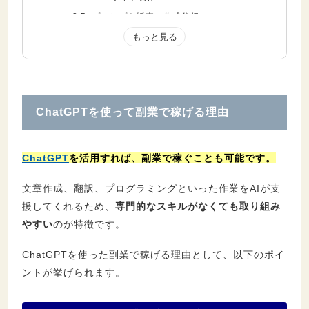
2.5.
プロンプト販売・作成代行
2.6.
キャッチコピー作成
2.7.
電子書籍販売
2.8.
事務作業
2.9.
動画編集・配信
ChatGPTを使って副業で稼げる理由
2.10.
SNSの運用代行
2.11.
プログラミング
2.12.
ChatGPTを活用したサービス開発
ChatGPT
を活用すれば、副業で稼ぐことも可能です。
文章作成、翻訳、プログラミングといった作業をAIが支
3.
ChatGPTを使って副業で稼ぐメリット
援してくれるため、
専門的なスキルがなくても取り組み
3.1.
時間を短縮化して作業ができる
やすい
のが特徴です。
3.2.
コンテンツの質を向上させられる
ChatGPTを使った副業で稼げる理由として、以下のポイ
3.3.
ChatGPTなら無料ではじめられる
ントが挙げられます。
4.
ChatGPTを使って副業で稼ぐ際のデメリッ