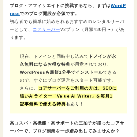
ブログ・アフィリエイトに挑戦するなら、まずは
WordP
ress
でのブログ開設が必須です。
初心者でも簡単に始められるおすすめのレンタルサーバ
ーとして、
コアサーバー
V2プラン（月額430円〜）があ
ります。
現在、ドメインと同時申し込みで
ドメインが永
久無料になるお得な特典
が用意されており、
WordPressも最短1分半でインストール
できる
ので、すぐにブログ運営をスタート可能です。
さらに、
コアサーバーをご利用の方は、SEOに
強いAIライター「Value AI Writer」を毎月1
記事無料で使える特典
もあり！
高コスパ・高機能・高サポートの三拍子が揃ったコアサ
ーバーで、ブログ副業を一歩踏み出してみませんか？