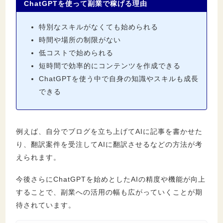
ChatGPTを使って副業で稼げる理由
ト・注意点
4.1.
誤った情報を出力する可能性がある
特別なスキルがなくても始められる
4.2.
著作権侵害のリスクに注意する
時間や場所の制限がない
4.3.
精度を高めるなら有料版を利用する
低コストで始められる
短時間で効率的にコンテンツを作成できる
ChatGPTを使う中で自身の知識やスキルも成長
5.
ChatGPTを使って副業で稼ぐコツ
できる
5.1.
競合の少ない市場で勝負する
5.2.
効果的なプロンプトを用意する
5.3.
生成された結果を修正する
例えば、自分でブログを立ち上げてAIに記事を書かせた
り、翻訳案件を受注してAIに翻訳させるなどの方法が考
6.
ChatGPTを活用した副業に関するよくある
えられます。
質問
今後さらにChatGPTを始めとしたAIの精度や機能が向上
6.1.
AI副業は稼げない？
することで、副業への活用の幅も広がっていくことが期
6.2.
AI副業をやってみた結果は？
待されています。
6.3.
ChatGPTを使ってブログアフィリエイト