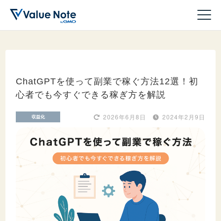
ChatGPTを使って副業で稼ぐ方法12選！初
心者でも今すぐできる稼ぎ方を解説
ドメイン
2026年6月8日
2024年2月9日
収益化
サーバー
ホームページ作成
WordPress
収益化