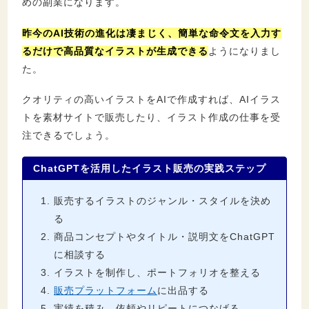
めの副業になります。
昨今のAI技術の進化は凄まじく、簡単な命令文を入力す
るだけで高品質なイラストが生成できる
ようになりまし
た。
クオリティの高いイラストをAIで作成すれば、AIイラス
トを素材サイトで販売したり、イラスト作成の仕事を受
注できるでしょう。
ChatGPTを活用したイラスト販売の実践ステップ
販売するイラストのジャンル・スタイルを決め
る
商品コンセプトやタイトル・説明文をChatGPT
に相談する
イラストを制作し、ポートフォリオを整える
販売プラットフォーム
に出品する
実績を積み、依頼やリピートにつなげる