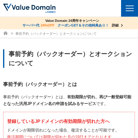
co.jpドメイン✕コアサーバーV2ビジネス応援キャンペーン
Value Domain 24周年キャンペーン
ドメイン
サーバー代
24%OFF
サーバー料金1年間無料
クーポンGET＆その他特典あり！
詳細
詳細
ドメイン取得ならバリュードメイン
事前予約（バックオーダー）とオークションについて
ドメイントップ
レンタルサーバー
ドメイン検索
事前予約（バックオーダー）とオークション
サーバートップ
セキュリティ
について
ドメイン登録
コアサーバー
セキュリティトップ
サービス
ドメイン移管
バリューサーバー
事前予約（バックオーダー）とは
Value Domain ネットde診断
サービストップ
facebook
x
ドメイン価格一覧
XREA
事前予約（バックオーダー）とは、
有効期限が切れ、再び一般登録可能
SSL証明書
お得意様割引
となった汎用JPドメイン名の申請を試みるサービス
です。
ドメイン一括検索
お知らせ
サポート
Oneレンタルサーバー
サイトロック
おまかせスタート
.jpドメインオークション
マニュアル
ライブチャット
登録しているJPドメインの有効期限が切れた方へ
ポイント制度
gTLDオークション
ドメインが期限切れになった場合、復活することが可能です。
NEW!
お問い合わせ
復活期間については期限が切れた月の19日までとなります。