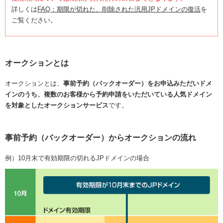
紹介制度
.jpドメインバックオーダー
詳しくは
FAQ：期限が切れた、削除された汎用JPドメインの復活
を
ログイン
ご覧ください。
バリュードメインAPI
プレミアムドメイン
従来のバリュードメインをご利用希望の方
ユーザー登録
ドメイン・ホスティングOEM
人気ドメインの種類
従来のバリュードメインをご利用希望の方
オークションとは
ドメインコンシェルジュ
WHOIS検索
オークションとは、
事前予約（バックオーダー）をお申込みただいドメ
Value Domain Analyzer
Value Domainにログイン
インのうち、複数のお客様から予約申請をいただいている人気ドメイン
を対象としたオークションサービス
です。
Value AI Writer
外部サービスでの登録が一部未対応（Google等）
Value Domainユーザー登録
事前予約（バックオーダー）からオークションの流れ
外部サービスでの登録が一部未対応（Google等）
One レンタルサーバーを含む最新の機能を使う方
おすすめ
例）10月末で有効期限の切れるJPドメインの場合
One レンタルサーバーを含む最新の機能を使う方
おすすめ
Value Domain Oneにログイン
Value Domain Oneアカウント作成