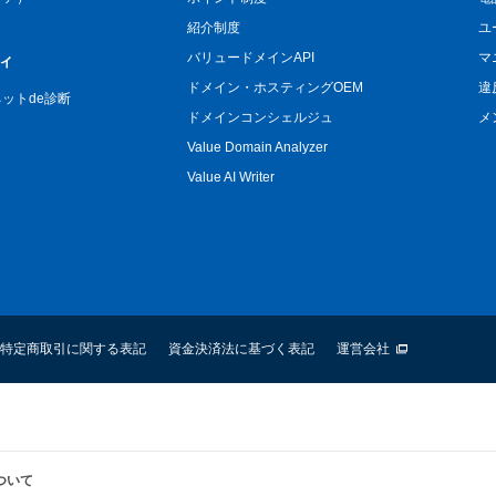
紹介制度
ユ
バリュードメインAPI
マ
ィ
ドメイン・ホスティングOEM
違
n ネットde診断
ドメインコンシェルジュ
メ
Value Domain Analyzer
Value AI Writer
特定商取引に関する表記
資金決済法に基づく表記
運営会社
ついて