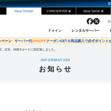
Value Domain
CORESERVER
Value Server
facebook
x
お
ドメイン
レンタルサーバー
ャンペーン
ドメイン✕コアサーバーV2ビジネス応援キャンペーン
サーバー代
24%OFF
クーポンGET＆商品購入で必ずポイント
サーバー料金1年間無
ン検索
ーバー
 Domain ネットde診断
様割引
OS、JCB、AMEXカードに対応致しました。
ドメイン登録
バリューサーバー
SSL証明書
おまかせスタート
ドメインをご利用希望の方
ドメインをご利用希望の方
One レンタルサーバ
One レンタルサーバ
おすすめ
おすすめ
INFORMATION
ン価格一覧
レンタルサーバー
度
ドメイン一括検索
バリュードメインAPI
お知らせ
オークション
ンコンシェルジュ
.jpドメインバックオーダー
Value Domain Analyzer
Domainユーザー登録
 Domainにログイン
NEW!
Value Domain O
Value Domain 
応（Google等）
応（Google等）
メインの種類
WHOIS検索
以下でもログ
以下でも登
Google
Google
Yahoo!
Yahoo!
※AmazonはValue Domai
※AmazonはValue Do