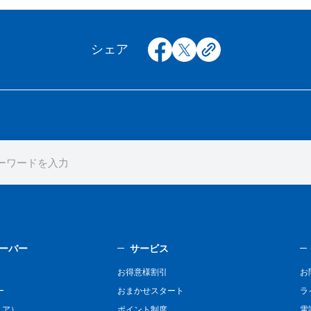
facebook
x
copy
シェア
ーバー
サービス
お得意様割引
お
ー
おまかせスタート
ラ
リア）
ポイント制度
電