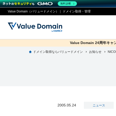
無料診断
Value Domain（バリュードメイン）｜ ドメイン取得・管理
Value Domain 24周年キ
co.jp
ドメイン取得ならバリュードメイン
お知らせ
ドメイ
コアサ
Value
お得意
NIC
ドメイン
レンタルサーバー
セキュリティ
サービス
従来のバリュー
従来のバリュー
DOMAIN
RENTAL SERVER
SECURITY
SERVICE
ドメイ
One
紹介制
ドメイントップ
サーバートップ
セキュリティトップ
サービストップ
gTLD
ドメイ
Value 
Value
外部サービスでの登録が一部未対
外部サービスでの登録が一部未対
人気ド
2005.05.24
ニュース