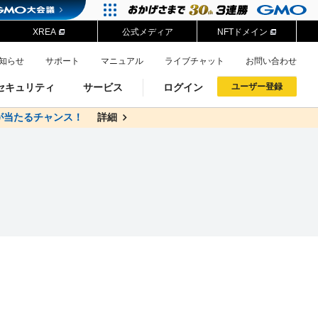
XREA
公式メディア
NFTドメイン
知らせ
サポート
マニュアル
ライブチャット
お問い合わせ
セキュリティ
サービス
ログイン
ユーザー登録
が当たるチャンス！
料
詳細
詳細
ドメイン移管
XREA
サイトロック
ポイント制度
ーを含む最新の機能を使う方
ーを含む最新の機能を使う方
.jpドメインオークション
ドメイン・ホスティングOEM
プレミアムドメイン
Value AI Writer
neアカウント作成
Oneにログイン
イン可能
録可能
GMO ID
GMO ID
Amazon
Amazon
n Oneのアカウント作成画面へ遷移します
main Oneのログイン画面へ遷移します