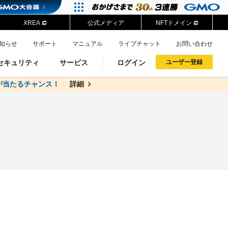
XREA
公式メディア
NFTドメイン
知らせ
サポート
マニュアル
ライブチャット
お問い合わせ
セキュリティ
サービス
ログイン
ユーザー登録
が当たるチャンス！
料
詳細
詳細
ドメイン移管
XREA
サイトロック
ポイント制度
ーを含む最新の機能を使う方
ーを含む最新の機能を使う方
.jpドメインオークション
ドメイン・ホスティングOEM
プレミアムドメイン
Value AI Writer
neアカウント作成
Oneにログイン
イン可能
録可能
GMO ID
GMO ID
Amazon
Amazon
n Oneのアカウント作成画面へ遷移します
main Oneのログイン画面へ遷移します