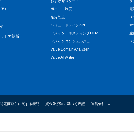
ー
おまかせスタート
ラ
リア）
ポイント制度
電
紹介制度
ユ
バリュードメインAPI
マ
ィ
ドメイン・ホスティングOEM
違
n ネットde診断
ドメインコンシェルジュ
メ
Value Domain Analyzer
Value AI Writer
特定商取引に関する表記
資金決済法に基づく表記
運営会社