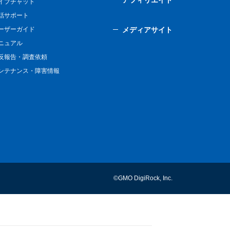
アフィリエイト
イブチャット
話サポート
ーザーガイド
メディアサイト
ニュアル
反報告・調査依頼
ンテナンス・障害情報
©GMO DigiRock, Inc.