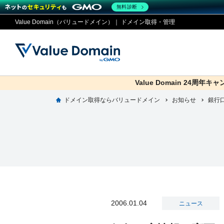
無料診断
Value Domain（バリュードメイン）｜ ドメイン取得・管理
Value Domain 24周年キ
co.jp
ドメイン取得ならバリュードメイン
お知らせ
ドメイ
コアサ
Value
お得意
銀行
ドメイン
レンタルサーバー
セキュリティ
サービス
従来のバリュー
従来のバリュー
DOMAIN
RENTAL SERVER
SECURITY
SERVICE
ドメイ
One
紹介制
ドメイントップ
サーバートップ
セキュリティトップ
サービストップ
gTLD
ドメイ
Value 
Value
外部サービスでの登録が一部未対
外部サービスでの登録が一部未対
人気ド
2006.01.04
ニュース