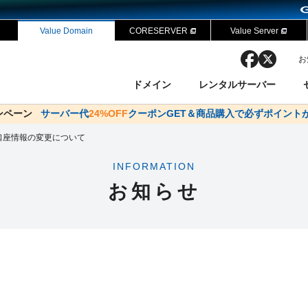
Value Domain
CORESERVER
Value Server
facebook
x
お
ドメイン
レンタルサーバー
ャンペーン
ドメイン✕コアサーバーV2ビジネス応援キャンペーン
サーバー代
24%OFF
クーポンGET＆商品購入で必ずポイント
サーバー料金1年間無
ン検索
ーバー
 Domain ネットde診断
様割引
口座情報の変更について
ドメイン登録
バリューサーバー
SSL証明書
おまかせスタート
ドメインをご利用希望の方
ドメインをご利用希望の方
One レンタルサーバ
One レンタルサーバ
おすすめ
おすすめ
INFORMATION
ン価格一覧
レンタルサーバー
度
ドメイン一括検索
バリュードメインAPI
お知らせ
オークション
ンコンシェルジュ
.jpドメインバックオーダー
Value Domain Analyzer
Domainユーザー登録
 Domainにログイン
NEW!
Value Domain O
Value Domain 
応（Google等）
応（Google等）
メインの種類
WHOIS検索
以下でもログ
以下でも登
Google
Google
Yahoo!
Yahoo!
※AmazonはValue Domai
※AmazonはValue Do