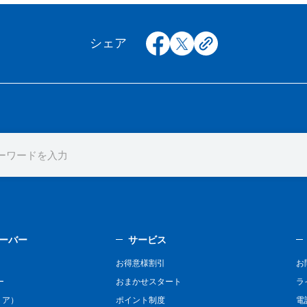
facebook
x
copy
シェア
ーバー
サービス
お得意様割引
お
ー
おまかせスタート
ラ
リア）
ポイント制度
電