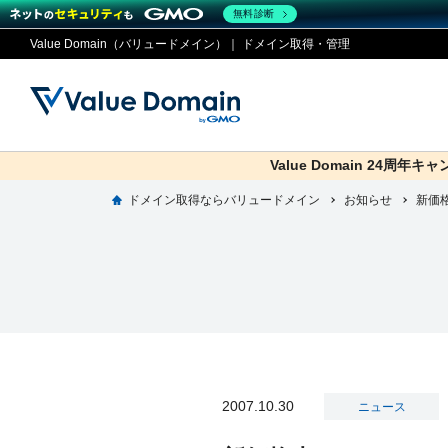
無料診断
Value Domain（バリュードメイン）｜ ドメイン取得・管理
Value Domain 24周年キ
co.jp
ドメイン取得ならバリュードメイン
お知らせ
ドメイ
コアサ
Value
お得意
新価
ドメイン
レンタルサーバー
セキュリティ
サービス
従来のバリュー
従来のバリュー
DOMAIN
RENTAL SERVER
SECURITY
SERVICE
ドメイ
One
紹介制
ドメイントップ
サーバートップ
セキュリティトップ
サービストップ
gTLD
ドメイ
Value 
Value
外部サービスでの登録が一部未対
外部サービスでの登録が一部未対
人気ド
2007.10.30
ニュース