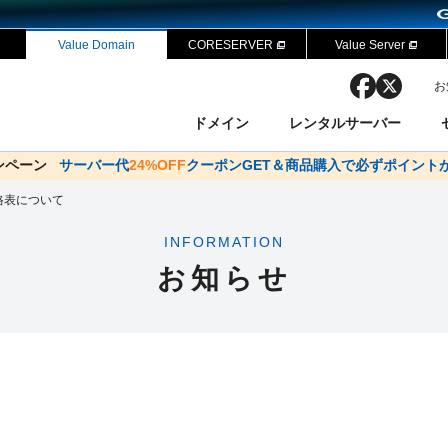
Value Domain
CORESERVER
Value Server
facebook
x
お
ドメイン
レンタルサーバー
ャンペーン
ドメイン✕コアサーバーV2ビジネス応援キャンペーン
サーバー代
24%OFF
クーポンGET＆商品購入で必ずポイント
サーバー料金1年間無
ン検索
ーバー
 Domain ネットde診断
様割引
格表について
ドメイン登録
バリューサーバー
SSL証明書
おまかせスタート
ドメインをご利用希望の方
ドメインをご利用希望の方
One レンタルサーバ
One レンタルサーバ
おすすめ
おすすめ
INFORMATION
ン価格一覧
レンタルサーバー
度
ドメイン一括検索
バリュードメインAPI
お知らせ
オークション
ンコンシェルジュ
.jpドメインバックオーダー
Value Domain Analyzer
Domainユーザー登録
 Domainにログイン
NEW!
Value Domain O
Value Domain 
応（Google等）
応（Google等）
メインの種類
WHOIS検索
以下でもログ
以下でも登
Google
Google
Yahoo!
Yahoo!
※AmazonはValue Domai
※AmazonはValue Do