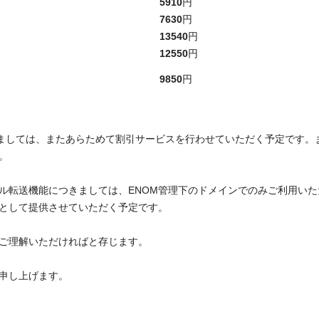
5910
円
7630
円
13540
円
12550
円
9850
円
fo/biz) に関しましては、またあらためて割引サービスを行わせていただく予
。
ール転送機能につきましては、ENOM管理下のドメインでのみご利用い
として提供させていただく予定です。
ご理解いただければと存じます。
申し上げます。