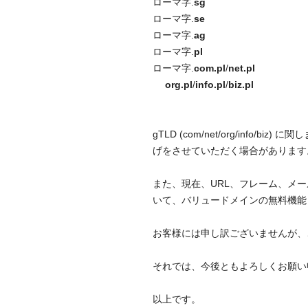
ローマ字.
sg
ローマ字.
se
ローマ字.
ag
ローマ字.
pl
ローマ字.
com.pl
/
net.pl
org.pl
/
info.pl
/
biz.pl
gTLD (com/net/org/in
げをさせていただく場合があります
また、現在、URL、フレーム、メ
いて、バリュードメインの無料機能
お客様には申し訳ございませんが、
それでは、今後ともよろしくお願い
以上です。