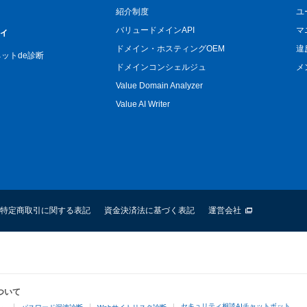
紹介制度
ユ
バリュードメインAPI
マ
ィ
ドメイン・ホスティングOEM
違
n ネットde診断
ドメインコンシェルジュ
メ
Value Domain Analyzer
Value AI Writer
特定商取引に関する表記
資金決済法に基づく表記
運営会社
ついて
セキュリティ相談AIチャットボット