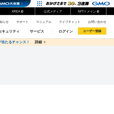
XREA
公式メディア
NFTドメイン
知らせ
サポート
マニュアル
ライブチャット
お問い合わせ
セキュリティ
サービス
ログイン
ユーザー登録
が当たるチャンス！
料
詳細
詳細
ドメイン移管
XREA
サイトロック
ポイント制度
ーを含む最新の機能を使う方
ーを含む最新の機能を使う方
.jpドメインオークション
ドメイン・ホスティングOEM
プレミアムドメイン
Value AI Writer
neアカウント作成
Oneにログイン
イン可能
録可能
GMO ID
GMO ID
Amazon
Amazon
n Oneのアカウント作成画面へ遷移します
main Oneのログイン画面へ遷移します