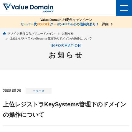
co.jpドメイン✕コアサーバーV2ビジネス応援キャンペーン
Value Domain 24周年キャンペーン
ドメイン
サーバー代
24%OFF
サーバー料金1年間無料
クーポンGET＆その他特典あり！
詳細
詳細
ドメイン取得ならバリュードメイン
お知らせ
ドメイントップ
上位レジストラKeySystems管理下のドメインの操作について
レンタルサーバー
INFORMATION
ドメイン検索
お知らせ
サーバートップ
セキュリティ
ドメイン登録
コアサーバー
セキュリティトップ
サービス
ドメイン移管
バリューサーバー
Value Domain ネットde診断
サービストップ
facebook
x
ドメイン価格一覧
2008.05.29
XREA
ニュース
SSL証明書
お得意様割引
ドメイン一括検索
お知らせ
サポート
上位レジストラKeySystems管理下のドメイン
Oneレンタルサーバー
サイトロック
おまかせスタート
.jpドメインオークション
の操作について
マニュアル
ライブチャット
ポイント制度
gTLDオークション
NEW!
お問い合わせ