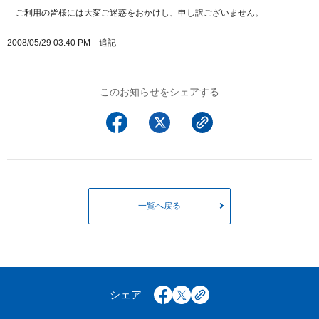
以下でもログイン可能
ご利用の皆様には大変ご迷惑をおかけし、申し訳ございません。
Google
Yahoo!
以下でも登録可能
2008/05/29 03:40 PM 追記
GMO ID
Amazon
Google
Yahoo!
※AmazonはValue Domain Oneのログイン画面へ遷移します
このお知らせをシェアする
GMO ID
Amazon
※AmazonはValue Domain Oneのアカウント作成画面へ遷移します
一覧へ戻る
シェア
facebook
x
copy