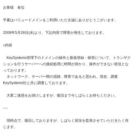
紹介制度
.jpドメインバックオーダー
ログイン
お客様 各位
バリュードメインAPI
プレミアムドメイン
平素はバリュードメインをご利用いただき誠にありがとうございます。
従来のバリュードメインをご利用希望の方
ユーザー登録
ドメイン・ホスティングOEM
人気ドメインの種類
2008年5月28日(水)より、下記内容で障害が発生しております。
従来のバリュードメインをご利用希望の方
ドメインコンシェルジュ
WHOIS検索
○内容
Value Domainにログイン
Value Domain Analyzer
KeySystems管理下のドメインの操作と新規登録・移管について、トランザク
ションを行うサーバーへの接続処理に時間が掛かり、操作ができない状況とな
Value AI Writer
外部サービスでの登録が一部未対応（Google等）
Value Domainユーザー登録
っております。
ネットワーク、サーバー間の混雑、障害であると思われ、現在、調査
外部サービスでの登録が一部未対応（Google等）
KeySystems社と共に調査しております。
One レンタルサーバーを含む最新の機能を使う方
おすすめ
大変ご迷惑をお掛けしますが、復旧まで今しばらくお待ちください。
One レンタルサーバーを含む最新の機能を使う方
おすすめ
----
Value Domain Oneにログイン
現時点で、復旧しておりますが、しばらく状況を監視させていただきたく存
じます。
Value Domain Oneアカウント作成