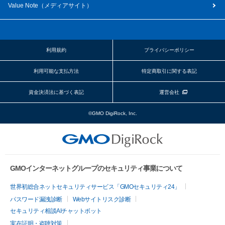
Value Note（
メディアサイト
）
利用規約
プライバシーポリシー
利用可能な支払方法
特定商取引に関する表記
資金決済法に基づく表記
運営会社
©GMO DigiRock, Inc.
GMOインターネットグループのセキュリティ事業について
世界初総合ネットセキュリティサービス「GMOセキュリティ24」
パスワード漏洩診断
Webサイトリスク診断
セキュリティ相談AIチャットボット
実在証明・盗聴対策