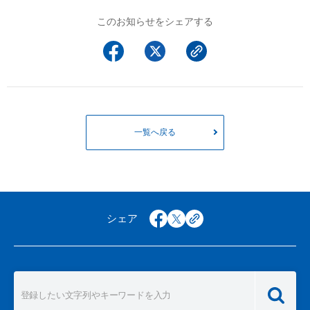
以下でもログイン可能
このお知らせをシェアする
Google
Yahoo!
以下でも登録可能
GMO ID
Amazon
Google
Yahoo!
※AmazonはValue Domain Oneのログイン画面へ遷移します
GMO ID
Amazon
※AmazonはValue Domain Oneのアカウント作成画面へ遷移します
一覧へ戻る
シェア
facebook
x
copy