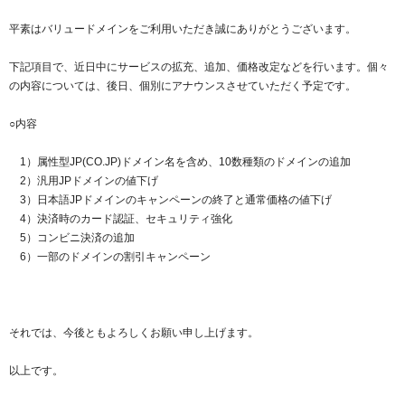
紹介制度
.jpドメインバックオーダー
ログイン
平素はバリュードメインをご利用いただき誠にありがとうございます。
バリュードメインAPI
プレミアムドメイン
従来のバリュードメインをご利用希望の方
ユーザー登録
下記項目で、近日中にサービスの拡充、追加、価格改定などを行います。個々
ドメイン・ホスティングOEM
の内容については、後日、個別にアナウンスさせていただく予定です。
人気ドメインの種類
従来のバリュードメインをご利用希望の方
ドメインコンシェルジュ
○内容
WHOIS検索
Value Domainにログイン
Value Domain Analyzer
1）属性型JP(CO.JP)ドメイン名を含め、10数種類のドメインの追加
2）汎用JPドメインの値下げ
Value AI Writer
3）日本語JPドメインのキャンペーンの終了と通常価格の値下げ
外部サービスでの登録が一部未対応（Google等）
Value Domainユーザー登録
4）決済時のカード認証、セキュリティ強化
5）コンビニ決済の追加
外部サービスでの登録が一部未対応（Google等）
One レンタルサーバーを含む最新の機能を使う方
おすすめ
6）一部のドメインの割引キャンペーン
One レンタルサーバーを含む最新の機能を使う方
おすすめ
それでは、今後ともよろしくお願い申し上げます。
Value Domain Oneにログイン
以上です。
Value Domain Oneアカウント作成