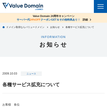
co.jpドメイン✕コアサーバーV2ビジネス応援キャンペーン
Value Domain 24周年キャンペーン
ドメイン
サーバー代
24%OFF
サーバー料金1年間無料
クーポンGET＆その他特典あり！
詳細
詳細
ドメイン取得ならバリュードメイン
お知らせ
各種サービス拡充について
ドメイントップ
レンタルサーバー
INFORMATION
ドメイン検索
お知らせ
サーバートップ
セキュリティ
ドメイン登録
コアサーバー
セキュリティトップ
サービス
ドメイン移管
バリューサーバー
Value Domain ネットde診断
サービストップ
facebook
x
ドメイン価格一覧
2009.10.03
XREA
ニュース
SSL証明書
お得意様割引
ドメイン一括検索
お知らせ
サポート
各種サービス拡充について
Oneレンタルサーバー
サイトロック
おまかせスタート
.jpドメインオークション
マニュアル
ライブチャット
ポイント制度
gTLDオークション
NEW!
お問い合わせ
お客様 各位