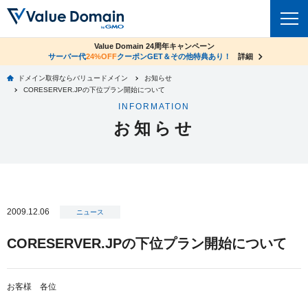
co.jpドメイン✕コアサーバーV2ビジネス応援キャンペーン
Value Domain 24周年キャンペーン
ドメイン
サーバー代
24%OFF
サーバー料金1年間無料
クーポンGET＆その他特典あり！
詳細
詳細
ドメイン取得ならバリュードメイン
お知らせ
ドメイントップ
CORESERVER.JPの下位プラン開始について
レンタルサーバー
INFORMATION
ドメイン検索
お知らせ
サーバートップ
セキュリティ
ドメイン登録
コアサーバー
セキュリティトップ
サービス
ドメイン移管
バリューサーバー
Value Domain ネットde診断
サービストップ
facebook
x
ドメイン価格一覧
2009.12.06
XREA
ニュース
SSL証明書
お得意様割引
ドメイン一括検索
お知らせ
サポート
CORESERVER.JPの下位プラン開始について
Oneレンタルサーバー
サイトロック
おまかせスタート
.jpドメインオークション
マニュアル
ライブチャット
ポイント制度
お客様 各位
gTLDオークション
NEW!
お問い合わせ