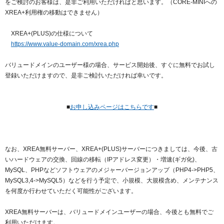
をご検討のお客様は、是非ご利用いただければと思います。（CORE-MINIへの
以下でもログイン可能
XREA+利用権の移動はできません）
Google
Yahoo!
以下でも登録可能
XREA+(PLUS)の仕様について
GMO ID
Amazon
https://www.value-domain.com/xrea.php
Google
Yahoo!
※AmazonはValue Domain Oneのログイン画面へ遷移します
バリュードメインのユーザー様の場合、サービス開始後、すぐに無料でお試し
GMO ID
Amazon
登録いただけますので、是非ご検討いただければ幸いです。
※AmazonはValue Domain Oneのアカウント作成画面へ遷移します
■
お申し込みページはこちらです
■
なお、XREA無料サーバー、XREA+(PLUS)サーバーにつきましては、今後、古
いハードウェアの交換、回線の移転（IPアドレス変更）・増速(ギガ化)、
MySQL、PHPなどソフトウェアのメジャーバージョンアップ（PHP4->PHP5、
MySQL3,4->MySQL5）などを行う予定で、小規模、大規模含め、メンテナンス
を何度か行わせていただく可能性がございます。
XREA無料サーバーは、バリュードメインユーザーの場合、今後とも無料でご
利用いただけます。