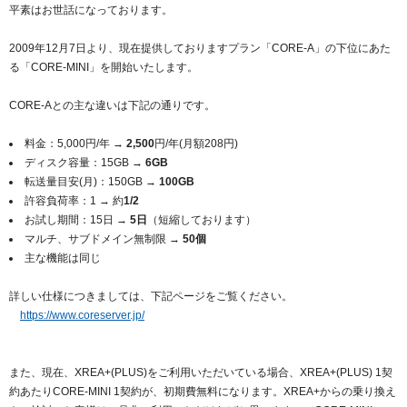
紹介制度
平素はお世話になっております。
.jpドメインバックオーダー
ログイン
バリュードメインAPI
2009年12月7日より、現在提供しておりますプラン「CORE-A」の下位にあた
プレミアムドメイン
従来のバリュードメインをご利用希望の方
ユーザー登録
る「CORE-MINI」を開始いたします。
ドメイン・ホスティングOEM
人気ドメインの種類
CORE-Aとの主な違いは下記の通りです。
従来のバリュードメインをご利用希望の方
ドメインコンシェルジュ
WHOIS検索
料金：5,000円/年 →
2,500
円/年(月額208円)
Value Domainにログイン
Value Domain Analyzer
ディスク容量：15GB →
6GB
転送量目安(月)：150GB →
100GB
Value AI Writer
許容負荷率：1 → 約
1/2
外部サービスでの登録が一部未対応（Google等）
Value Domainユーザー登録
お試し期間：15日 →
5日
（短縮しております）
マルチ、サブドメイン無制限 →
50個
外部サービスでの登録が一部未対応（Google等）
One レンタルサーバーを含む最新の機能を使う方
おすすめ
主な機能は同じ
詳しい仕様につきましては、下記ページをご覧ください。
One レンタルサーバーを含む最新の機能を使う方
おすすめ
https://www.coreserver.jp/
Value Domain Oneにログイン
また、現在、XREA+(PLUS)をご利用いただいている場合、XREA+(PLUS) 1契
約あたりCORE-MINI 1契約が、初期費無料になります。XREA+からの乗り換え
Value Domain Oneアカウント作成