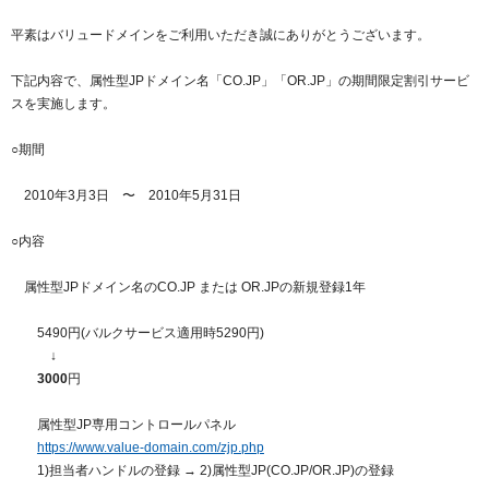
紹介制度
.jpドメインバックオーダー
ログイン
平素はバリュードメインをご利用いただき誠にありがとうございます。
バリュードメインAPI
プレミアムドメイン
従来のバリュードメインをご利用希望の方
ユーザー登録
下記内容で、属性型JPドメイン名「CO.JP」「OR.JP」の期間限定割引サービ
ドメイン・ホスティングOEM
スを実施します。
人気ドメインの種類
従来のバリュードメインをご利用希望の方
ドメインコンシェルジュ
○期間
WHOIS検索
Value Domainにログイン
Value Domain Analyzer
2010年3月3日 〜 2010年5月31日
Value AI Writer
○内容
外部サービスでの登録が一部未対応（Google等）
Value Domainユーザー登録
属性型JPドメイン名のCO.JP または OR.JPの新規登録1年
外部サービスでの登録が一部未対応（Google等）
One レンタルサーバーを含む最新の機能を使う方
おすすめ
5490円(バルクサービス適用時5290円)
↓
One レンタルサーバーを含む最新の機能を使う方
おすすめ
3000
円
Value Domain Oneにログイン
属性型JP専用コントロールパネル
https://www.value-domain.com/zjp.php
1)担当者ハンドルの登録 → 2)属性型JP(CO.JP/OR.JP)の登録
Value Domain Oneアカウント作成