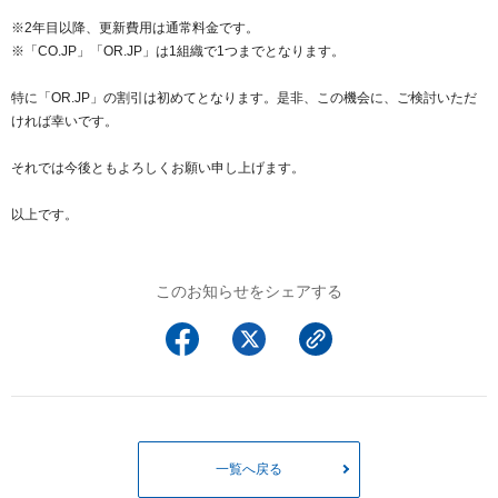
以下でもログイン可能
※2年目以降、更新費用は通常料金です。
※「CO.JP」「OR.JP」は1組織で1つまでとなります。
Google
Yahoo!
以下でも登録可能
GMO ID
Amazon
特に「OR.JP」の割引は初めてとなります。是非、この機会に、ご検討いただ
Google
Yahoo!
ければ幸いです。
※AmazonはValue Domain Oneのログイン画面へ遷移します
GMO ID
Amazon
それでは今後ともよろしくお願い申し上げます。
※AmazonはValue Domain Oneのアカウント作成画面へ遷移します
以上です。
このお知らせをシェアする
一覧へ戻る