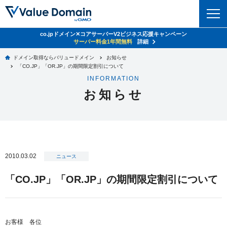
co.jpドメイン✕コアサーバーV2ビジネス応援キャンペーン
ドメイン
サーバー料金1年間無料
詳細
ドメイン取得ならバリュードメイン
お知らせ
ドメイントップ
「CO.JP」「OR.JP」の期間限定割引について
レンタルサーバー
INFORMATION
ドメイン検索
お知らせ
サーバートップ
セキュリティ
ドメイン登録
コアサーバー
セキュリティトップ
サービス
ドメイン移管
バリューサーバー
Value Domain ネットde診断
サービストップ
facebook
x
ドメイン価格一覧
2010.03.02
XREA
ニュース
SSL証明書
お得意様割引
ドメイン一括検索
お知らせ
サポート
「CO.JP」「OR.JP」の期間限定割引について
Oneレンタルサーバー
サイトロック
おまかせスタート
.jpドメインオークション
マニュアル
ライブチャット
ポイント制度
gTLDオークション
NEW!
お問い合わせ
お客様 各位