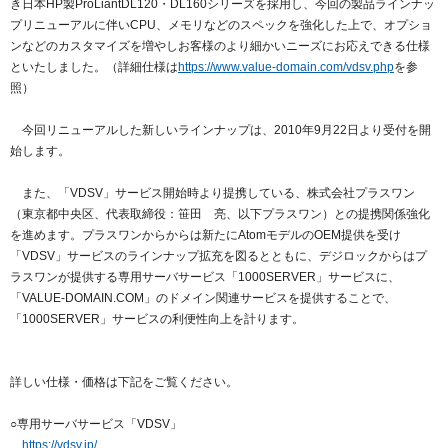
き日本HP製ProLiantDL120・DL160シリーズを採用し、今回の製品ラインナッ
以下でもログイン可能
プリニューアルに伴いCPU、メモリなどのスペックを強化した上で、オプショ
ンなどのカスタマイズを増やしお客様のより細かいニーズにお応えできる仕様
Google
Yahoo!
以下でも登録可能
といたしました。（詳細仕様は
https://www.value-domain.com/vdsv.php
を参
GMO ID
Amazon
照）
Google
Yahoo!
※AmazonはValue Domain Oneのログイン画面へ遷移します
今回リニューアルした新しいラインナップは、2010年9月22日より受付を開
GMO ID
Amazon
始します。
※AmazonはValue Domain Oneのアカウント作成画面へ遷移します
また、「VDSV」サービス開始時より提携している、株式会社プラスワン
（東京都中央区、代表取締役：笹田 亮、以下プラスワン）との提携関係強化
を進めます。プラスワンからからは新たにAtomモデルのOEM提供を受け
「VDSV」サービスのラインナップ拡充を図るとともに、デジロックからはプ
ラスワンが提供する専用サーバサービス「1000SERVER」サービスに、
「VALUE-DOMAIN.COM」のドメイン関連サービスを提供することで、
「1000SERVER」サービスの利便性向上を計ります。
詳しい仕様・価格は下記をご覧ください。
○専用サーバサービス「VDSV」
https://vdsv.jp/