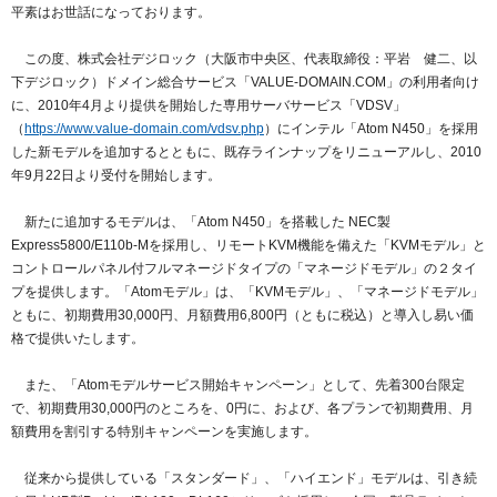
紹介制度
平素はお世話になっております。
.jpドメインバックオーダー
ログイン
バリュードメインAPI
この度、株式会社デジロック（大阪市中央区、代表取締役：平岩 健二、以
プレミアムドメイン
従来のバリュードメインをご利用希望の方
ユーザー登録
下デジロック）ドメイン総合サービス「VALUE-DOMAIN.COM」の利用者向け
ドメイン・ホスティングOEM
に、2010年4月より提供を開始した専用サーバサービス「VDSV」
人気ドメインの種類
（
https://www.value-domain.com/vdsv.php
）にインテル「Atom N450」を採用
従来のバリュードメインをご利用希望の方
ドメインコンシェルジュ
した新モデルを追加するとともに、既存ラインナップをリニューアルし、2010
WHOIS検索
年9月22日より受付を開始します。
Value Domainにログイン
Value Domain Analyzer
新たに追加するモデルは、「Atom N450」を搭載した NEC製
Value AI Writer
Express5800/E110b-Mを採用し、リモートKVM機能を備えた「KVMモデル」と
外部サービスでの登録が一部未対応（Google等）
Value Domainユーザー登録
コントロールパネル付フルマネージドタイプの「マネージドモデル」の２タイ
プを提供します。「Atomモデル」は、「KVMモデル」、「マネージドモデル」
外部サービスでの登録が一部未対応（Google等）
One レンタルサーバーを含む最新の機能を使う方
おすすめ
ともに、初期費用30,000円、月額費用6,800円（ともに税込）と導入し易い価
格で提供いたします。
One レンタルサーバーを含む最新の機能を使う方
おすすめ
また、「Atomモデルサービス開始キャンペーン」として、
先着300台限定
で、初期費用30,000円のところを、0円に、および、各プランで初期費用、月
Value Domain Oneにログイン
額費用を割引する特別キャンペーン
を実施します。
従来から提供している「スタンダード」、「ハイエンド」モデルは、引き続
Value Domain Oneアカウント作成