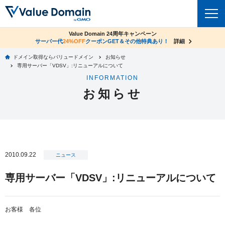
co.jpドメイン✕コアサーバーV2ビジネス応援キャンペーン
Value Domain 24周年キャンペーン
ドメイン
サーバー代
24%OFF
サーバー料金1年間無料
クーポンGET＆その他特典あり！
詳細
詳細
ドメイン取得ならバリュードメイン
お知らせ
ドメイントップ
専用サーバー「VDSV」:リニューアルについて
レンタルサーバー
INFORMATION
ドメイン検索
お知らせ
サーバートップ
セキュリティ
ドメイン登録
コアサーバー
セキュリティトップ
サービス
ドメイン移管
バリューサーバー
Value Domain ネットde診断
サービストップ
facebook
x
ドメイン価格一覧
2010.09.22
XREA
ニュース
SSL証明書
お得意様割引
ドメイン一括検索
お知らせ
サポート
専用サーバー「VDSV」:リニューアルについて
Oneレンタルサーバー
サイトロック
おまかせスタート
.jpドメインオークション
マニュアル
ライブチャット
ポイント制度
お客様 各位
gTLDオークション
NEW!
お問い合わせ