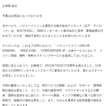
紹介制度
.jpドメインバックオーダー
ログイン
お客様 各位
バリュードメインAPI
プレミアムドメイン
平素はお世話になっております。
従来のバリュードメインをご利用希望の方
ユーザー登録
ドメイン・ホスティングOEM
人気ドメインの種類
当サービス、バリュードメインを運営する株式会社デジロック（以下、デジロ
従来のバリュードメインをご利用希望の方
ック）は、本日7月4日に、GMOインターネット株式会社と資本・業務提携を行
ドメインコンシェルジュ
WHOIS検索
わせていただき、連結子会社になりましたことをお知らせいたします。
Value Domainにログイン
Value Domain Analyzer
デジロックは、これまで10年にわたり、「バリュードメイン(VALUE-
DOMAIN)」「XREA.COM」「CORESERVER.JP」の各サービスにおいて、ド
Value AI Writer
外部サービスでの登録が一部未対応（Google等）
Value Domainユーザー登録
メイン登録、無料・有料ホスティングサービスを提供してまいりました。
外部サービスでの登録が一部未対応（Google等）
皆様に支えられつつ、お陰様で、2011年7月2日で10周年を迎えました。11年
One レンタルサーバーを含む最新の機能を使う方
おすすめ
目からのGMOインターネットグループに参加させていただき、新たなスタート
を切ることになりました。
One レンタルサーバーを含む最新の機能を使う方
おすすめ
今回の趣旨といたしましては、現サービスの刷新、および、サポート・運用体
制の強化を図ること、そして、今後の格安VPS・クラウドサービスなどの開
Value Domain Oneにログイン
発・運用を提供するにあたり、サーバー調達、インフラ整備など様々な面での
技術力、組織力の強化を図ること、また、それらを運用する経営基盤の強化を
Value Domain Oneアカウント作成
図ることにあります。