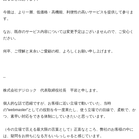
以下でもログイン可能
今後は、より一層、低価格・高機能、利便性の高いサービスを提供して参りま
Google
Yahoo!
以下でも登録可能
す。
GMO ID
Amazon
Google
Yahoo!
なお、既存のサービス内容については変更予定はございませんので、ご安心く
※AmazonはValue Domain Oneのログイン画面へ遷移します
ださい。
GMO ID
Amazon
何卒、ご理解と末永いご愛顧の程、よろしくお願い申し上げます。
※AmazonはValue Domain Oneのアカウント作成画面へ遷移します
--
株式会社デジロック 代表取締役社長 平岩と申します。
個人的な話で恐縮ですが、お客様に近い立場で動いていた、当時
の"webmaster"としての役割を今一度果たし、使う立場での目線で、柔軟で、か
つ、素早い対応をできる体制にしていきたいと思っています。
（今の立場で言える最大限の言葉として）正直なところ、弊社のお客様の中に
は、疑問をお持ちになる方もいらっしゃると感じています。