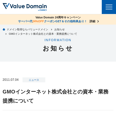
co.jpドメイン✕コアサーバーV2ビジネス応援キャンペーン
Value Domain 24周年キャンペーン
ドメイン
サーバー代
24%OFF
サーバー料金1年間無料
クーポンGET＆その他特典あり！
詳細
詳細
ドメイン取得ならバリュードメイン
お知らせ
ドメイントップ
GMOインターネット株式会社との資本・業務提携について
レンタルサーバー
INFORMATION
ドメイン検索
お知らせ
サーバートップ
セキュリティ
ドメイン登録
コアサーバー
セキュリティトップ
サービス
ドメイン移管
バリューサーバー
Value Domain ネットde診断
サービストップ
facebook
x
ドメイン価格一覧
2011.07.04
XREA
ニュース
SSL証明書
お得意様割引
ドメイン一括検索
お知らせ
サポート
GMOインターネット株式会社との資本・業務
Oneレンタルサーバー
サイトロック
おまかせスタート
.jpドメインオークション
提携について
マニュアル
ライブチャット
ポイント制度
gTLDオークション
NEW!
お問い合わせ