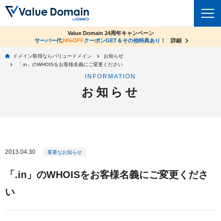
co.jpドメイン✕コアサーバーV2ビジネス応援キャンペーン
Value Domain 24周年キャンペーン
ドメイン
サーバー代
24%OFF
サーバー料金1年間無料
クーポンGET＆その他特典あり！
詳細
詳細
ドメイン取得ならバリュードメイン
お知らせ
ドメイントップ
「.in」のWHOISをお客様名義にご変更ください
レンタルサーバー
INFORMATION
ドメイン検索
お知らせ
サーバートップ
セキュリティ
ドメイン登録
コアサーバー
セキュリティトップ
サービス
ドメイン移管
バリューサーバー
Value Domain ネットde診断
サービストップ
facebook
x
ドメイン価格一覧
2013.04.30
XREA
重要なお知らせ
SSL証明書
お得意様割引
ドメイン一括検索
お知らせ
サポート
「.in」のWHOISをお客様名義にご変更くださ
Oneレンタルサーバー
サイトロック
おまかせスタート
.jpドメインオークション
い
マニュアル
ライブチャット
ポイント制度
gTLDオークション
NEW!
お問い合わせ