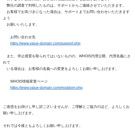
以下でもログイン可能
弊社の調査で判明したものは、サポートからご連絡させていただきます。
お客様でお気づきになった場合は、サポートまでお問い合わせいただきます
Google
Yahoo!
以下でも登録可能
よう
お願いいたします。
GMO ID
Amazon
Google
Yahoo!
※AmazonはValue Domain Oneのログイン画面へ遷移します
お問い合わせ先
GMO ID
Amazon
https://www.value-domain.com/support.php
※AmazonはValue Domain Oneのアカウント作成画面へ遷移します
また、停止措置を取られてはいないものの、WHOIS代理公開、代理名義にさ
れて
いる場合は、お客様の名義への変更をよろしくお願い申し上げます。
WHOIS情報変更ページ
https://www.value-domain.com/moddom.php
ご迷惑をお掛けし申し訳ございませんが、ご理解とご協力のほど、よろしくお
願い申し上げます。
それでは今後ともよろしくお願い申し上げます。