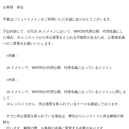
紹介制度
.jpドメインバックオーダー
ログイン
お客様 各位
バリュードメインAPI
プレミアムドメイン
平素はバリュードメインをご利用いただき誠にありがとうございます。
従来のバリュードメインをご利用希望の方
ユーザー登録
ドメイン・ホスティングOEM
人気ドメインの種類
下記内容にて、ccTLD .in ドメインにおいて、WHOIS代理公開、代理名義にし
従来のバリュードメインをご利用希望の方
た場合、.in レジストリから停止措置をとられる可能性があるため、お客様名義
ドメインコンシェルジュ
WHOIS検索
へのご変更をお願いいたします。
Value Domainにログイン
Value Domain Analyzer
○対象：
Value AI Writer
外部サービスでの登録が一部未対応（Google等）
Value Domainユーザー登録
.in ドメインで、WHOISが代理公開、代理名義になっているドメイン
外部サービスでの登録が一部未対応（Google等）
○内容：
One レンタルサーバーを含む最新の機能を使う方
おすすめ
.in ドメインで、WHOISが代理公開、代理名義になっているドメインに関しま
One レンタルサーバーを含む最新の機能を使う方
おすすめ
して、
.in レジストリから、停止措置を取られているケースを確認しております。
Value Domain Oneにログイン
すでに停止措置を取られている場合は、弊社からレジストリに停止解除の依
頼を
Value Domain Oneアカウント作成
行います。解除の際、お客様の名義に変更する必要があります。