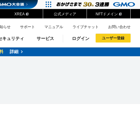
XREA
公式メディア
NFTドメイン
知らせ
サポート
マニュアル
ライブチャット
お問い合わせ
セキュリティ
サービス
ログイン
ユーザー登録
料
詳細
ドメイン移管
XREA
サイトロック
ポイント制度
ーを含む最新の機能を使う方
ーを含む最新の機能を使う方
.jpドメインオークション
ドメイン・ホスティングOEM
プレミアムドメイン
Value AI Writer
neアカウント作成
Oneにログイン
イン可能
録可能
GMO ID
GMO ID
Amazon
Amazon
n Oneのアカウント作成画面へ遷移します
main Oneのログイン画面へ遷移します