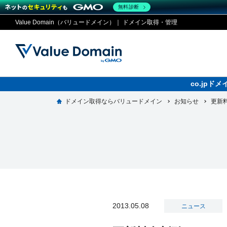
無料診断
Value Domain（バリュードメイン）｜ ドメイン取得・管理
co.jp
ドメイン取得ならバリュードメイン
お知らせ
ドメイ
コアサ
Value
お得意
更新
ドメイン
レンタルサーバー
セキュリティ
サービス
従来のバリュー
従来のバリュー
DOMAIN
RENTAL SERVER
SECURITY
SERVICE
ドメイ
One
紹介制
ドメイントップ
サーバートップ
セキュリティトップ
サービストップ
gTLD
ドメイ
Value 
Value
外部サービスでの登録が一部未対
外部サービスでの登録が一部未対
人気ド
2013.05.08
ニュース