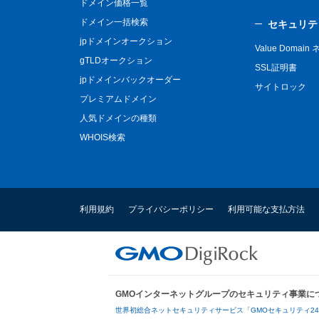
ドメイン価格一覧
ドメイン一括検索
セキュリテ
jpドメインオークション
Value Domai
gTLDオークション
SSL証明書
jpドメインバックオーダー
サイトロック
プレミアムドメイン
人気ドメインの種類
WHOIS検索
利用規約
プライバシーポリシー
利用可能な支払方法
GMOインターネットグループのセキュリティ事業に
世界初総合ネットセキュリティサービス「GMOセキュリティ2