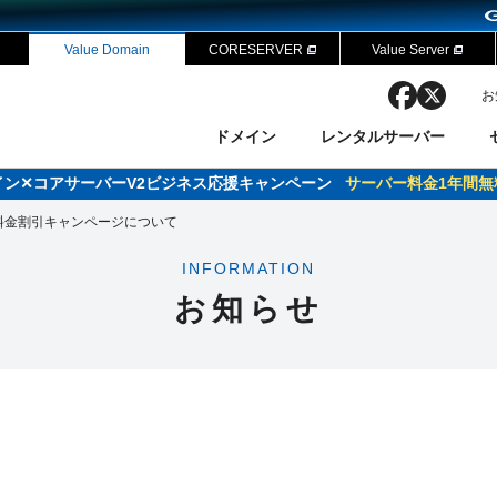
Value Domain
CORESERVER
Value Server
facebook
x
お
ドメイン
レンタルサーバー
ドメイン✕コアサーバーV2ビジネス応援キャンペーン
サーバー料金1年間無
ン検索
ーバー
 Domain ネットde診断
様割引
料金割引キャンページについて
ドメイン登録
バリューサーバー
SSL証明書
おまかせスタート
ドメインをご利用希望の方
ドメインをご利用希望の方
One レンタルサーバ
One レンタルサーバ
おすすめ
おすすめ
INFORMATION
ン価格一覧
レンタルサーバー
度
ドメイン一括検索
バリュードメインAPI
お知らせ
オークション
ンコンシェルジュ
.jpドメインバックオーダー
Value Domain Analyzer
Domainユーザー登録
 Domainにログイン
NEW!
Value Domain O
Value Domain 
応（Google等）
応（Google等）
メインの種類
WHOIS検索
以下でもログ
以下でも登
Google
Google
Yahoo!
Yahoo!
※AmazonはValue Domai
※AmazonはValue Do