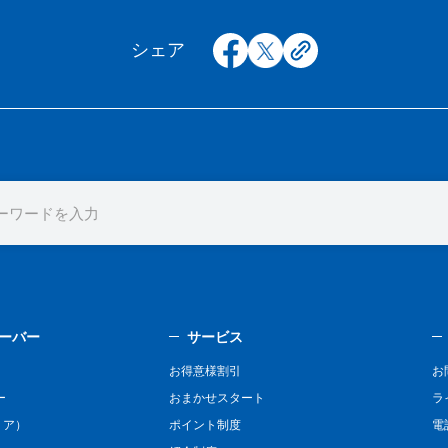
facebook
x
copy
シェア
ーバー
サービス
お得意様割引
お
ー
おまかせスタート
ラ
リア）
ポイント制度
電