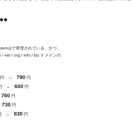
◆◆
stems)で管理されている、かつ、
 org / info / biz ドメインの
790
90円 →
円
600
90円 →
円
760
→
円
730
→
円
830
90円 →
円