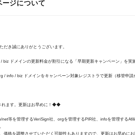
ページについて
ただき誠にありがとうございます。
g / info / biz ドメインの更新料金が割引になる「早期更新キャンペーン」を
et / org / info / biz ドメインをキャンペーン対象レジストラで更新
されます。更新はお早めに！◆◆
t等を管理するVeriSign社、orgを管理するPIR社、infoを管理するAfili
。
、価格を調整させていただく可能性もありますので、更新はお早めにお