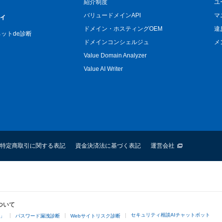
紹介制度
ユ
バリュードメインAPI
マ
ィ
ドメイン・ホスティングOEM
違
n ネットde診断
ドメインコンシェルジュ
メ
Value Domain Analyzer
Value AI Writer
特定商取引に関する表記
資金決済法に基づく表記
運営会社
ついて
セキュリティ相談AIチャットボット
4」
パスワード漏洩診断
Webサイトリスク診断