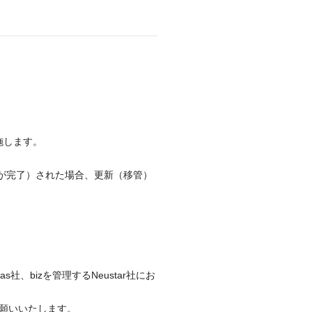
実施します。
（移管申請が完了）された場合、更新（移管）
as社、bizを管理するNeustar社にお
願いいたします。