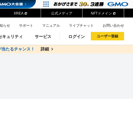
XREA
公式メディア
NFTドメイン
知らせ
サポート
マニュアル
ライブチャット
お問い合わせ
セキュリティ
サービス
ログイン
ユーザー登録
が当たるチャンス！
料
詳細
詳細
ドメイン移管
XREA
サイトロック
ポイント制度
ーを含む最新の機能を使う方
ーを含む最新の機能を使う方
.jpドメインオークション
ドメイン・ホスティングOEM
プレミアムドメイン
Value AI Writer
neアカウント作成
Oneにログイン
イン可能
録可能
GMO ID
GMO ID
Amazon
Amazon
n Oneのアカウント作成画面へ遷移します
main Oneのログイン画面へ遷移します