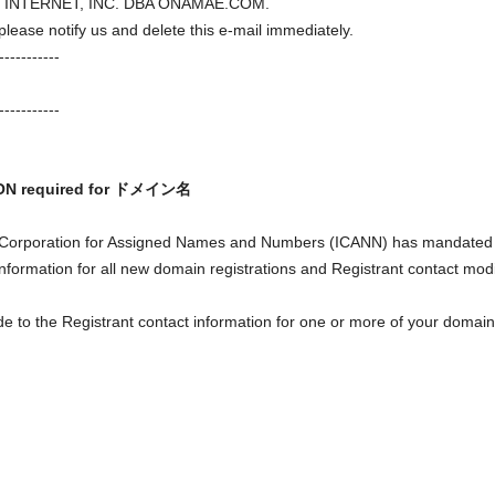
GMO INTERNET, INC. DBA ONAMAE.COM.
, please notify us and delete this e-mail immediately.
-----------
-----------
ION required for ドメイン名
t Corporation for Assigned Names and Numbers (ICANN) has mandated t
nformation for all new domain registrations and Registrant contact modi
to the Registrant contact information for one or more of your domains