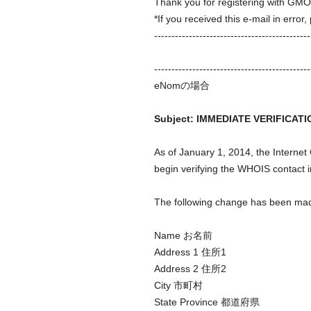
Thank you for registering with 
*If you received this e-mail in error
---------------------------------------------
---------------------------------------------
eNomの場合
Subject: IMMEDIATE VERIFICAT
As of January 1, 2014, the Interne
begin verifying the WHOIS contact i
The following change has been made 
Name お名前
Address 1 住所1
Address 2 住所2
City 市町村
State Province 都道府県