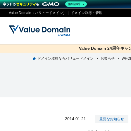
無料診断
Value Domain（バリュードメイン）｜ ドメイン取得・管理
Value Domain 24周年キ
co.jp
ドメイン取得ならバリュードメイン
お知らせ
ドメイ
コアサ
Value
お得意
WH
ドメイン
レンタルサーバー
セキュリティ
サービス
従来のバリュー
従来のバリュー
DOMAIN
RENTAL SERVER
SECURITY
SERVICE
ドメイ
One
紹介制
ドメイントップ
サーバートップ
セキュリティトップ
サービストップ
gTLD
ドメイ
Value 
Value
外部サービスでの登録が一部未対
外部サービスでの登録が一部未対
人気ド
2014.01.21
重要なお知らせ