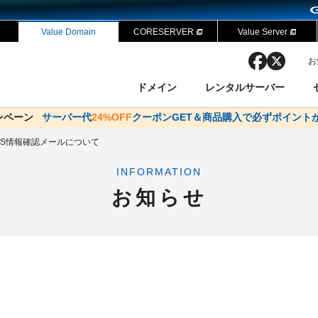
Value Domain
CORESERVER
Value Server
facebook
x
お
ドメイン
レンタルサーバー
ャンペーン
ドメイン✕コアサーバーV2ビジネス応援キャンペーン
サーバー代
24%OFF
クーポンGET＆商品購入で必ずポイント
サーバー料金1年間無
ン検索
ーバー
 Domain ネットde診断
様割引
OIS情報確認メールについて
ドメイン登録
バリューサーバー
SSL証明書
おまかせスタート
ドメインをご利用希望の方
ドメインをご利用希望の方
One レンタルサーバ
One レンタルサーバ
おすすめ
おすすめ
INFORMATION
ン価格一覧
レンタルサーバー
度
ドメイン一括検索
バリュードメインAPI
お知らせ
オークション
ンコンシェルジュ
.jpドメインバックオーダー
Value Domain Analyzer
Domainユーザー登録
 Domainにログイン
NEW!
Value Domain O
Value Domain 
応（Google等）
応（Google等）
メインの種類
WHOIS検索
以下でもログ
以下でも登
Google
Google
Yahoo!
Yahoo!
※AmazonはValue Domai
※AmazonはValue Do