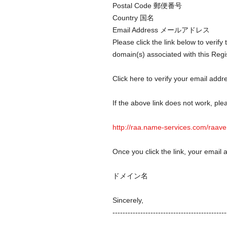
Postal Code 郵便番号
Country 国名
Email Address メールアドレス
Please click the link below to verif
domain(s) associated with this Regis
Click here to verify your email addr
If the above link does not work, pl
http://raa.name-services.com/raav
Once you click the link, your email a
ドメイン名
Sincerely,
---------------------------------------------