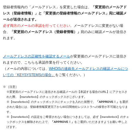
登録者情報内の「メールアドレス」を変更した場合は、
「変更前のメールアド
レス（登録者情報）」と「変更後の登録者情報のメールアドレス」宛に確認メ
ールが送信されます。
必ず両方のメールの承認を行ってください。
メールアドレスに変更がない場
合、
「変更前のメールアドレス（登録者情報）」
宛のみに確認メールが送信さ
れます。
メールアドレスの正確性を確認するメール
が変更後のメールアドレスに送信さ
れますので、こちらも承認作業を行ってください。
（メールの内容については、
WHOISの連絡先メールアドレスの確認メールにつ
いての「KEYSYSTEMSの場合」
をご覧ください。）
［注意］
※変更前のメールアドレスに送信される確認メールの【承認する場合のURL】にアクセスさ
れた際、【transferlock】のチェックボックスがございます。
※【transferlock】のチェックボックスにチェックを入れた状態で、
「APPROVE！」
を選択
された場合には、登録者情報変更完了から60日間他社レジストラへの移管が不可能となりま
す。
※【transferlock】の設定をご希望されない場合につきましては、必ず【transferlock】のチェ
ックボックスを解除された上で、
「APPROVE！」
をご選択いただきますようお願い申し上
げます。