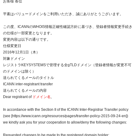
お客様 各位
紹介制度
.jpドメインバックオーダー
ログイン
平素はバリュードメインをご利用いただき、誠にありがとうございます。
バリュードメインAPI
プレミアムドメイン
従来のバリュードメインをご利用希望の方
ユーザー登録
この度、ICANNのWHOIS情報正確性確認方針に基づき、登録者情報変更手続き
ドメイン・ホスティングOEM
人気ドメインの種類
の仕様が一部変更となります。
従来のバリュードメインをご利用希望の方
変更内容は以下の通りです。
ドメインコンシェルジュ
WHOIS検索
仕様変更日
2016年12月1日（木）
Value Domainにログイン
Value Domain Analyzer
対象ドメイン
レジストラKEYSYSTEMSで管理する全gTLDドメイン（登録者情報が変更不可
Value AI Writer
外部サービスでの登録が一部未対応（Google等）
Value Domainユーザー登録
のドメインは除く）
送られてくるメールのタイトル
外部サービスでの登録が一部未対応（Google等）
ICANN inter-registrant transfer
One レンタルサーバーを含む最新の機能を使う方
おすすめ
送られてくるメールの内容
Dear registrant of
ドメイン名
,
One レンタルサーバーを含む最新の機能を使う方
おすすめ
In accordance with the Section II of the ICANN Inter-Registrar Transfer policy
(see [https://www.icann.org/resources/pages/transfer-policy-2015-09-24-en])
Value Domain Oneにログイン
we kindly ask you for your cooperation to allow/deny the following changes:
Value Domain Oneアカウント作成
Requested changes to be made to the registered domain holder: