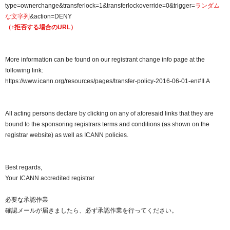
type=ownerchange&transferlock=1&transferlockoverride=0&trigger=
ランダム
な文字列
&action=DENY
（↑拒否する場合のURL）
More information can be found on our registrant change info page at the
following link:
https://www.icann.org/resources/pages/transfer-policy-2016-06-01-en#II.A
All acting persons declare by clicking on any of aforesaid links that they are
bound to the sponsoring registrars terms and conditions (as shown on the
registrar website) as well as ICANN policies.
Best regards,
Your ICANN accredited registrar
必要な承認作業
確認メールが届きましたら、必ず承認作業を行ってください。