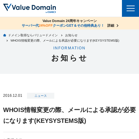
co.jpドメイン✕コアサーバーV2ビジネス応援キャンペーン
Value Domain 24周年キャンペーン
ドメイン
サーバー代
24%OFF
サーバー料金1年間無料
クーポンGET＆その他特典あり！
詳細
詳細
ドメイン取得ならバリュードメイン
お知らせ
ドメイントップ
WHOIS情報変更の際、メールによる承認が必要になります(KEYSYSTEMS版)
レンタルサーバー
INFORMATION
ドメイン検索
お知らせ
サーバートップ
セキュリティ
ドメイン登録
コアサーバー
セキュリティトップ
サービス
ドメイン移管
バリューサーバー
Value Domain ネットde診断
サービストップ
facebook
x
ドメイン価格一覧
2016.12.01
XREA
ニュース
SSL証明書
お得意様割引
ドメイン一括検索
お知らせ
サポート
WHOIS情報変更の際、メールによる承認が必要
Oneレンタルサーバー
サイトロック
おまかせスタート
.jpドメインオークション
になります(KEYSYSTEMS版)
マニュアル
ライブチャット
ポイント制度
gTLDオークション
NEW!
お問い合わせ