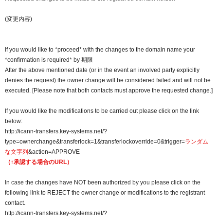
以下でもログイン可能
(変更内容)
Google
Yahoo!
以下でも登録可能
GMO ID
Amazon
Google
Yahoo!
If you would like to *proceed* with the changes to the domain name your
※AmazonはValue Domain Oneのログイン画面へ遷移します
*confirmation is required* by 期限
GMO ID
Amazon
After the above mentioned date (or in the event an involved party explicitly
denies the request) the owner change will be considered failed and will not be
※AmazonはValue Domain Oneのアカウント作成画面へ遷移します
executed. [Please note that both contacts must approve the requested change.]
If you would like the modifications to be carried out please click on the link
below:
http://icann-transfers.key-systems.net/?
type=ownerchange&transferlock=1&transferlockoverride=0&trigger=
ランダム
な文字列
&action=APPROVE
（↑承認する場合のURL）
In case the changes have NOT been authorized by you please click on the
following link to REJECT the owner change or modifications to the registrant
contact.
http://icann-transfers.key-systems.net/?