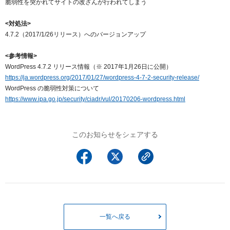
脆弱性を突かれてサイトの改ざんが行われてしまう
以下でもログイン可能
<対処法>
Google
Yahoo!
以下でも登録可能
4.7.2（2017/1/26リリース）へのバージョンアップ
GMO ID
Amazon
Google
Yahoo!
<参考情報>
※AmazonはValue Domain Oneのログイン画面へ遷移します
WordPress 4.7.2 リリース情報（※ 2017年1月26日に公開）
GMO ID
Amazon
https://ja.wordpress.org/2017/01/27/wordpress-4-7-2-security-release/
※AmazonはValue Domain Oneのアカウント作成画面へ遷移します
WordPress の脆弱性対策について
https://www.ipa.go.jp/security/ciadr/vul/20170206-wordpress.html
このお知らせをシェアする
一覧へ戻る