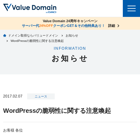
co.jpドメイン✕コアサーバーV2ビジネス応援キャンペーン
Value Domain 24周年キャンペーン
ドメイン
サーバー代
24%OFF
サーバー料金1年間無料
クーポンGET＆その他特典あり！
詳細
詳細
ドメイン取得ならバリュードメイン
お知らせ
ドメイントップ
WordPressの脆弱性に関する注意喚起
レンタルサーバー
INFORMATION
ドメイン検索
お知らせ
サーバートップ
セキュリティ
ドメイン登録
コアサーバー
セキュリティトップ
サービス
ドメイン移管
バリューサーバー
Value Domain ネットde診断
サービストップ
facebook
x
ドメイン価格一覧
2017.02.07
XREA
ニュース
SSL証明書
お得意様割引
ドメイン一括検索
お知らせ
サポート
WordPressの脆弱性に関する注意喚起
Oneレンタルサーバー
サイトロック
おまかせスタート
.jpドメインオークション
マニュアル
ライブチャット
ポイント制度
お客様 各位
gTLDオークション
NEW!
お問い合わせ