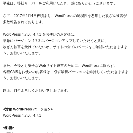
紹介制度
平素は、弊社サーバーをご利用いただき、誠にありがとうございます。
.jpドメインバックオーダー
ログイン
バリュードメインAPI
さて、2017年2月4日夜頃より、WordPress の脆弱性を悪用した改ざん被害が
プレミアムドメイン
従来のバリュードメインをご利用希望の方
ユーザー登録
多数報告されております。
ドメイン・ホスティングOEM
人気ドメインの種類
WordPress 4.7.0、4.7.1 をお使いのお客様は、
従来のバリュードメインをご利用希望の方
ドメインコンシェルジュ
早急にバージョン 4.7.2にバージョンアップしていただくと共に、
WHOIS検索
改ざん被害を受けていないか、サイトの全てのページをご確認いただきますよ
Value Domainにログイン
Value Domain Analyzer
う、お願いいたします。
Value AI Writer
また、今後とも安全なWebサイト運営のために、WordPressに限らず、
外部サービスでの登録が一部未対応（Google等）
Value Domainユーザー登録
各種CMSをお使いのお客様は、必ず最新バージョンを維持していただきますよ
う、お願いいたします。
外部サービスでの登録が一部未対応（Google等）
One レンタルサーバーを含む最新の機能を使う方
おすすめ
以上、何卒よろしくお願い申し上げます。
One レンタルサーバーを含む最新の機能を使う方
おすすめ
<対象 WordPress バージョン>
Value Domain Oneにログイン
WordPress 4.7.0、4.7.1
<影響>
Value Domain Oneアカウント作成