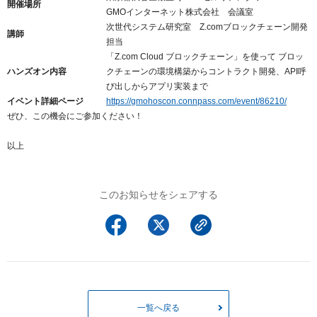
開催場所
以下でもログイン可能
GMOインターネット株式会社 会議室
次世代システム研究室 Z.comブロックチェーン開発
Google
Yahoo!
講師
以下でも登録可能
担当
「Z.com Cloud ブロックチェーン」を使って ブロッ
GMO ID
Amazon
Google
Yahoo!
ハンズオン内容
クチェーンの環境構築からコントラクト開発、API呼
※AmazonはValue Domain Oneのログイン画面へ遷移します
び出しからアプリ実装まで
GMO ID
Amazon
イベント詳細ページ
https://gmohoscon.connpass.com/event/86210/
ぜひ、この機会にご参加ください！
※AmazonはValue Domain Oneのアカウント作成画面へ遷移します
以上
このお知らせをシェアする
一覧へ戻る