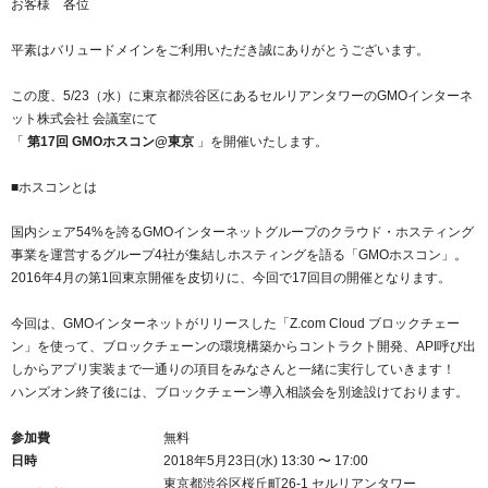
お客様 各位
紹介制度
.jpドメインバックオーダー
ログイン
平素はバリュードメインをご利用いただき誠にありがとうございます。
バリュードメインAPI
プレミアムドメイン
従来のバリュードメインをご利用希望の方
ユーザー登録
この度、5/23（水）に東京都渋谷区にあるセルリアンタワーのGMOインターネ
ドメイン・ホスティングOEM
人気ドメインの種類
ット株式会社 会議室にて
従来のバリュードメインをご利用希望の方
「
第17回 GMOホスコン@東京
」を開催いたします。
ドメインコンシェルジュ
WHOIS検索
■ホスコンとは
Value Domainにログイン
Value Domain Analyzer
国内シェア54%を誇るGMOインターネットグループのクラウド・ホスティング
Value AI Writer
外部サービスでの登録が一部未対応（Google等）
Value Domainユーザー登録
事業を運営するグループ4社が集結しホスティングを語る「GMOホスコン」。
2016年4月の第1回東京開催を皮切りに、今回で17回目の開催となります。
外部サービスでの登録が一部未対応（Google等）
One レンタルサーバーを含む最新の機能を使う方
おすすめ
今回は、GMOインターネットがリリースした「Z.com Cloud ブロックチェー
ン」を使って、ブロックチェーンの環境構築からコントラクト開発、API呼び出
One レンタルサーバーを含む最新の機能を使う方
おすすめ
しからアプリ実装まで一通りの項目をみなさんと一緒に実行していきます！
ハンズオン終了後には、ブロックチェーン導入相談会を別途設けております。
Value Domain Oneにログイン
参加費
無料
日時
2018年5月23日(水) 13:30 〜 17:00
Value Domain Oneアカウント作成
東京都渋谷区桜丘町26-1 セルリアンタワー