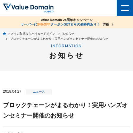
co.jpドメイン✕コアサーバーV2ビジネス応援キャンペーン
Value Domain 24周年キャンペーン
ドメイン
サーバー代
24%OFF
サーバー料金1年間無料
クーポンGET＆その他特典あり！
詳細
詳細
ドメイン取得ならバリュードメイン
お知らせ
ドメイントップ
ブロックチェーンがまるわかり！実用ハンズオンセミナー開催のお知らせ
レンタルサーバー
INFORMATION
ドメイン検索
お知らせ
サーバートップ
セキュリティ
ドメイン登録
コアサーバー
セキュリティトップ
サービス
ドメイン移管
バリューサーバー
Value Domain ネットde診断
サービストップ
facebook
x
ドメイン価格一覧
2018.04.27
XREA
ニュース
SSL証明書
お得意様割引
ドメイン一括検索
お知らせ
サポート
ブロックチェーンがまるわかり！実用ハンズオ
Oneレンタルサーバー
サイトロック
おまかせスタート
.jpドメインオークション
ンセミナー開催のお知らせ
マニュアル
ライブチャット
ポイント制度
gTLDオークション
NEW!
お問い合わせ