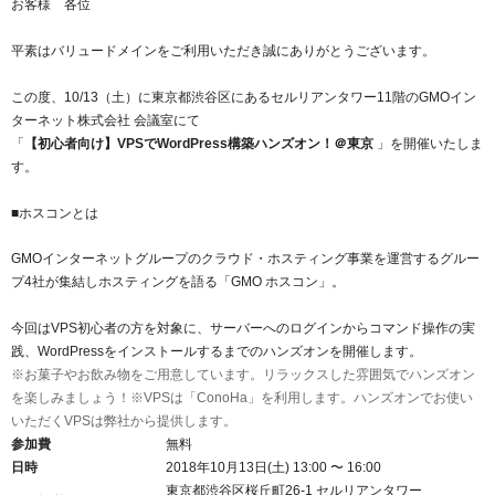
お客様 各位
紹介制度
.jpドメインバックオーダー
ログイン
平素はバリュードメインをご利用いただき誠にありがとうございます。
バリュードメインAPI
プレミアムドメイン
従来のバリュードメインをご利用希望の方
ユーザー登録
この度、10/13（土）に東京都渋谷区にあるセルリアンタワー11階のGMOイン
ドメイン・ホスティングOEM
人気ドメインの種類
ターネット株式会社 会議室にて
従来のバリュードメインをご利用希望の方
「
【初心者向け】VPSでWordPress構築ハンズオン！＠東京
」を開催いたしま
ドメインコンシェルジュ
WHOIS検索
す。
Value Domainにログイン
Value Domain Analyzer
■ホスコンとは
Value AI Writer
外部サービスでの登録が一部未対応（Google等）
Value Domainユーザー登録
GMOインターネットグループのクラウド・ホスティング事業を運営するグルー
プ4社が集結しホスティングを語る「GMO ホスコン」。
外部サービスでの登録が一部未対応（Google等）
One レンタルサーバーを含む最新の機能を使う方
おすすめ
今回はVPS初心者の方を対象に、サーバーへのログインからコマンド操作の実
践、WordPressをインストールするまでのハンズオンを開催します。
One レンタルサーバーを含む最新の機能を使う方
おすすめ
※お菓子やお飲み物をご用意しています。リラックスした雰囲気でハンズオン
を楽しみましょう！
※VPSは「ConoHa」を利用します。ハンズオンでお使い
いただくVPSは弊社から提供します。
Value Domain Oneにログイン
参加費
無料
日時
2018年10月13日(土) 13:00 〜 16:00
Value Domain Oneアカウント作成
東京都渋谷区桜丘町26-1 セルリアンタワー