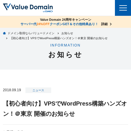
co.jpドメイン✕コアサーバーV2ビジネス応援キャンペーン
Value Domain 24周年キャンペーン
ドメイン
サーバー代
24%OFF
サーバー料金1年間無料
クーポンGET＆その他特典あり！
詳細
詳細
ドメイン取得ならバリュードメイン
お知らせ
ドメイントップ
【初心者向け】VPSでWordPress構築ハンズオン！＠東京 開催のお知らせ
レンタルサーバー
INFORMATION
ドメイン検索
お知らせ
サーバートップ
セキュリティ
ドメイン登録
コアサーバー
セキュリティトップ
サービス
ドメイン移管
バリューサーバー
Value Domain ネットde診断
サービストップ
facebook
x
ドメイン価格一覧
2018.09.19
XREA
ニュース
SSL証明書
お得意様割引
ドメイン一括検索
お知らせ
サポート
【初心者向け】VPSでWordPress構築ハンズオ
Oneレンタルサーバー
サイトロック
おまかせスタート
.jpドメインオークション
ン！＠東京 開催のお知らせ
マニュアル
ライブチャット
ポイント制度
gTLDオークション
NEW!
お問い合わせ