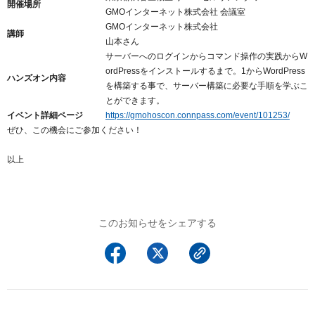
開催場所
以下でもログイン可能
GMOインターネット株式会社 会議室
GMOインターネット株式会社
Google
Yahoo!
講師
以下でも登録可能
山本さん
サーバーへのログインからコマンド操作の実践からW
GMO ID
Amazon
Google
Yahoo!
ordPressをインストールするまで。1からWordPress
ハンズオン内容
※AmazonはValue Domain Oneのログイン画面へ遷移します
を構築する事で、サーバー構築に必要な手順を学ぶこ
GMO ID
Amazon
とができます。
イベント詳細ページ
https://gmohoscon.connpass.com/event/101253/
※AmazonはValue Domain Oneのアカウント作成画面へ遷移します
ぜひ、この機会にご参加ください！
以上
このお知らせをシェアする