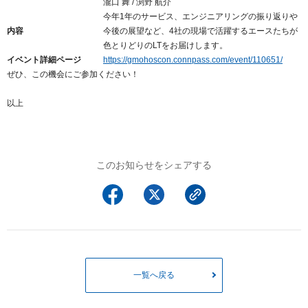
瀧口 舞 / 渕野 航介
以下でもログイン可能
今年1年のサービス、エンジニアリングの振り返りや
内容
今後の展望など、4社の現場で活躍するエースたちが
Google
Yahoo!
以下でも登録可能
色とりどりのLTをお届けします。
GMO ID
Amazon
イベント詳細ページ
https://gmohoscon.connpass.com/event/110651/
Google
Yahoo!
ぜひ、この機会にご参加ください！
※AmazonはValue Domain Oneのログイン画面へ遷移します
GMO ID
Amazon
以上
※AmazonはValue Domain Oneのアカウント作成画面へ遷移します
このお知らせをシェアする
一覧へ戻る