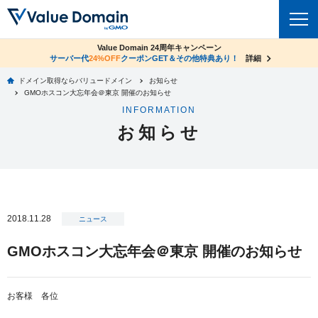
co.jpドメイン✕コアサーバーV2ビジネス応援キャンペーン
Value Domain 24周年キャンペーン
ドメイン
サーバー代
24%OFF
サーバー料金1年間無料
クーポンGET＆その他特典あり！
詳細
詳細
ドメイン取得ならバリュードメイン
お知らせ
ドメイントップ
GMOホスコン大忘年会＠東京 開催のお知らせ
レンタルサーバー
INFORMATION
ドメイン検索
お知らせ
サーバートップ
セキュリティ
ドメイン登録
コアサーバー
セキュリティトップ
サービス
ドメイン移管
バリューサーバー
Value Domain ネットde診断
サービストップ
facebook
x
ドメイン価格一覧
2018.11.28
XREA
ニュース
SSL証明書
お得意様割引
ドメイン一括検索
お知らせ
サポート
GMOホスコン大忘年会＠東京 開催のお知らせ
Oneレンタルサーバー
サイトロック
おまかせスタート
.jpドメインオークション
マニュアル
ライブチャット
ポイント制度
お客様 各位
gTLDオークション
NEW!
お問い合わせ