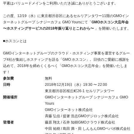
紹介制度
平素はバリュードメインをご利用いただき誠にありがとうございます。
.jpドメインバックオーダー
ログイン
バリュードメインAPI
この度、12/19（水）に東京都渋谷区にあるセルリアンタワー11階のGMOイン
プレミアムドメイン
従来のバリュードメインをご利用希望の方
ユーザー登録
ターネットグループ シナジーカフェ GMO Yoursにて「
GMOホスコン大忘年会
ドメイン・ホスティングOEM
〜ホスティングサービスの2018年振り返りとこれから〜
」を開催いたします。
人気ドメインの種類
従来のバリュードメインをご利用希望の方
ドメインコンシェルジュ
■ホスコンとは
WHOIS検索
Value Domainにログイン
GMOインターネットグループのクラウド・ホスティング事業を運営するグルー
Value Domain Analyzer
プ4社が集結しホスティングを語る「GMO ホスコン」。日頃のご愛顧に感謝を
込めて、2018年を締めくくるべく「GMOホスコン大忘年会」を開催いたしま
Value AI Writer
外部サービスでの登録が一部未対応（Google等）
Value Domainユーザー登録
す！
参加費
無料
外部サービスでの登録が一部未対応（Google等）
One レンタルサーバーを含む最新の機能を使う方
おすすめ
日時
2018年12月19日（水）19:30 〜 22:00
東京都渋谷区桜丘町26-1 セルリアンタワー
開催場所
GMOインターネットグループ シナジーカフェ GMO
One レンタルサーバーを含む最新の機能を使う方
おすすめ
Yours
GMOインターネット株式会社
Value Domain Oneにログイン
斉藤 弘信 / 提箸 浩志
GMOデジロック株式会社
登壇者
藤原 翔太 / 石井 知樹
GMOクラウド株式会社
中田 祐樹 / 島田 満・田 しんもん
GMOペパボ株式会社
Value Domain Oneアカウント作成