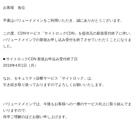
紹介制度
.jpドメインバックオーダー
ログイン
お客様 各位
バリュードメインAPI
プレミアムドメイン
平素はバリュードメインをご利用いただき、誠にありがとうございます。
従来のバリュードメインをご利用希望の方
ユーザー登録
ドメイン・ホスティングOEM
人気ドメインの種類
この度、CDNサービス「サイトロックCDN」を提供元の新規受付終了に伴い、
従来のバリュードメインをご利用希望の方
バリュードメインでの新規お申し込み受付を終了させていただくことになりま
ドメインコンシェルジュ
WHOIS検索
した。
Value Domainにログイン
Value Domain Analyzer
■ サイトロックCDN 新規お申込み受付終了日
2019年4月1日（月）
Value AI Writer
外部サービスでの登録が一部未対応（Google等）
Value Domainユーザー登録
なお、セキュリティ診断サービス「サイトロック」は、
外部サービスでの登録が一部未対応（Google等）
引き続き取り扱っておりますのでよろしくお願いいたします。
One レンタルサーバーを含む最新の機能を使う方
おすすめ
One レンタルサーバーを含む最新の機能を使う方
おすすめ
バリュードメインでは、今後もお客様への一層のサービス向上に取り組んでま
いりますので、
何卒ご理解のほどお願い申し上げます。
Value Domain Oneにログイン
Value Domain Oneアカウント作成