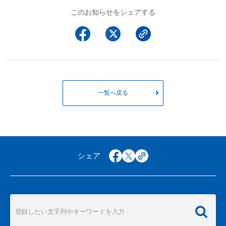
以下でもログイン可能
このお知らせをシェアする
Google
Yahoo!
以下でも登録可能
GMO ID
Amazon
Google
Yahoo!
※AmazonはValue Domain Oneのログイン画面へ遷移します
GMO ID
Amazon
※AmazonはValue Domain Oneのアカウント作成画面へ遷移します
一覧へ戻る
シェア
facebook
x
copy