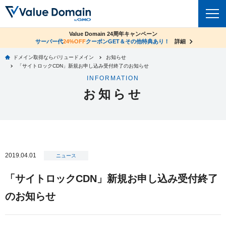
co.jpドメイン✕コアサーバーV2ビジネス応援キャンペーン
Value Domain 24周年キャンペーン
ドメイン
サーバー代
24%OFF
サーバー料金1年間無料
クーポンGET＆その他特典あり！
詳細
詳細
ドメイン取得ならバリュードメイン
お知らせ
ドメイントップ
「サイトロックCDN」新規お申し込み受付終了のお知らせ
レンタルサーバー
INFORMATION
ドメイン検索
お知らせ
サーバートップ
セキュリティ
ドメイン登録
コアサーバー
セキュリティトップ
サービス
ドメイン移管
バリューサーバー
Value Domain ネットde診断
サービストップ
facebook
x
ドメイン価格一覧
2019.04.01
XREA
ニュース
SSL証明書
お得意様割引
ドメイン一括検索
お知らせ
サポート
「サイトロックCDN」新規お申し込み受付終了
Oneレンタルサーバー
サイトロック
おまかせスタート
.jpドメインオークション
のお知らせ
マニュアル
ライブチャット
ポイント制度
gTLDオークション
NEW!
お問い合わせ