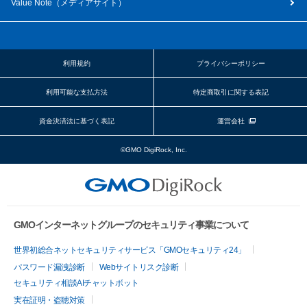
Value Note（
メディアサイト
）
利用規約
プライバシーポリシー
利用可能な支払方法
特定商取引に関する表記
資金決済法に基づく表記
運営会社
©GMO DigiRock, Inc.
GMOインターネットグループのセキュリティ事業について
世界初総合ネットセキュリティサービス「GMOセキュリティ24」
パスワード漏洩診断
Webサイトリスク診断
セキュリティ相談AIチャットボット
実在証明・盗聴対策