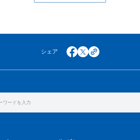
facebook
x
copy
シェア