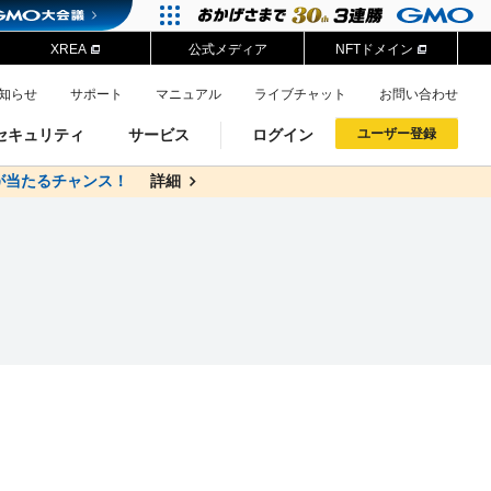
XREA
公式メディア
NFTドメイン
知らせ
サポート
マニュアル
ライブチャット
お問い合わせ
セキュリティ
サービス
ログイン
ユーザー登録
が当たるチャンス！
料
詳細
詳細
ドメイン移管
XREA
サイトロック
ポイント制度
ーを含む最新の機能を使う方
ーを含む最新の機能を使う方
.jpドメインオークション
ドメイン・ホスティングOEM
プレミアムドメイン
Value AI Writer
neアカウント作成
Oneにログイン
イン可能
録可能
GMO ID
GMO ID
Amazon
Amazon
n Oneのアカウント作成画面へ遷移します
main Oneのログイン画面へ遷移します