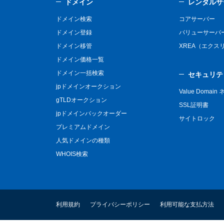
ドメイン
レンタルサ
ドメイン検索
コアサーバー
ドメイン登録
バリューサーバ
ドメイン移管
XREA（エクス
ドメイン価格一覧
ドメイン一括検索
セキュリテ
jpドメインオークション
Value Domai
gTLDオークション
SSL証明書
jpドメインバックオーダー
サイトロック
プレミアムドメイン
人気ドメインの種類
WHOIS検索
利用規約
プライバシーポリシー
利用可能な支払方法