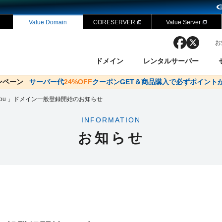
Value Domain
CORESERVER
Value Server
facebook
x
お
ドメイン
レンタルサーバー
ャンペーン
ドメイン✕コアサーバーV2ビジネス応援キャンペーン
サーバー代
24%OFF
クーポンGET＆商品購入で必ずポイント
サーバー料金1年間無
ン検索
ーバー
 Domain ネットde診断
様割引
cyou 」ドメイン一般登録開始のお知らせ
ドメイン登録
バリューサーバー
SSL証明書
おまかせスタート
ドメインをご利用希望の方
ドメインをご利用希望の方
One レンタルサーバ
One レンタルサーバ
おすすめ
おすすめ
INFORMATION
ン価格一覧
レンタルサーバー
度
ドメイン一括検索
バリュードメインAPI
お知らせ
オークション
ンコンシェルジュ
.jpドメインバックオーダー
Value Domain Analyzer
Domainユーザー登録
 Domainにログイン
NEW!
Value Domain O
Value Domain 
応（Google等）
応（Google等）
メインの種類
WHOIS検索
以下でもログ
以下でも登
Google
Google
Yahoo!
Yahoo!
※AmazonはValue Domai
※AmazonはValue Do