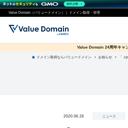
無料診断
Value Domain（バリュードメイン）｜ ドメイン取得・管理
Value Domain 24周年キ
co.jp
ドメイン取得ならバリュードメイン
お知らせ
ドメイ
コアサ
Value
お得意
「 .
ドメイン
レンタルサーバー
セキュリティ
サービス
従来のバリュー
従来のバリュー
DOMAIN
RENTAL SERVER
SECURITY
SERVICE
ドメイ
One
紹介制
ドメイントップ
サーバートップ
セキュリティトップ
サービストップ
gTLD
ドメイ
Value 
Value
外部サービスでの登録が一部未対
外部サービスでの登録が一部未対
人気ド
2020.06.26
ニュース