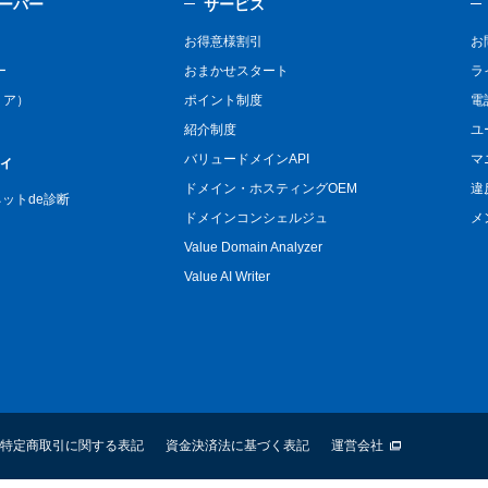
ーバー
サービス
お得意様割引
お
ー
おまかせスタート
ラ
リア）
ポイント制度
電
紹介制度
ユ
バリュードメインAPI
マ
ィ
ドメイン・ホスティングOEM
違
n ネットde診断
ドメインコンシェルジュ
メ
Value Domain Analyzer
Value AI Writer
特定商取引に関する表記
資金決済法に基づく表記
運営会社