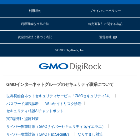
利用規約
プライバシーポリシー
利用可能な支払方法
特定商取引に関する表記
資金決済法に基づく表記
運営会社
©GMO DigiRock, Inc.
GMOインターネットグループのセキュリティ事業について
世界初総合ネットセキュリティサービス「GMOセキュリティ24」
パスワード漏洩診断
Webサイトリスク診断
セキュリティ相談AIチャットボット
実在証明・盗聴対策
サイバー攻撃対策（GMOサイバーセキュリティ byイエラエ）
サイバー攻撃対策（GMO Flatt Security）
なりすまし対策