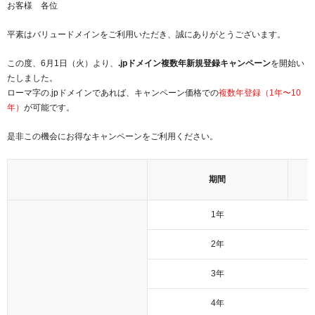
お客様 各位
紹介制度
.jpドメインバックオーダー
ログイン
平素はバリュードメインをご利用いただき、誠にありがとうございます。
バリュードメインAPI
プレミアムドメイン
従来のバリュードメインをご利用希望の方
ユーザー登録
この度、6月1日（火）より、
.jpドメイン複数年新規登録キャンペーン
を開始い
ドメイン・ホスティングOEM
人気ドメインの種類
たしました。
従来のバリュードメインをご利用希望の方
ローマ字の.jpドメインであれば、キャンペーン価格での
複数年登録（1年〜10
ドメインコンシェルジュ
WHOIS検索
年）
が可能です。
Value Domainにログイン
Value Domain Analyzer
是非この機会にお得なキャンペーンをご利用ください。
Value AI Writer
外部サービスでの登録が一部未対応（Google等）
Value Domainユーザー登録
期間
外部サービスでの登録が一部未対応（Google等）
One レンタルサーバーを含む最新の機能を使う方
おすすめ
1年
One レンタルサーバーを含む最新の機能を使う方
おすすめ
2年
Value Domain Oneにログイン
3年
4年
Value Domain Oneアカウント作成