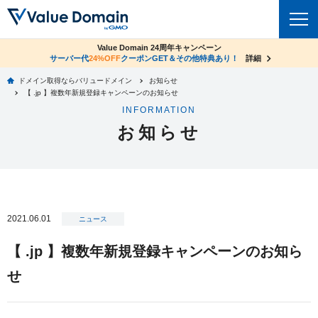
co.jpドメイン✕コアサーバーV2ビジネス応援キャンペーン
Value Domain 24周年キャンペーン
ドメイン
サーバー代
24%OFF
サーバー料金1年間無料
クーポンGET＆その他特典あり！
詳細
詳細
ドメイン取得ならバリュードメイン
お知らせ
ドメイントップ
【 .jp 】複数年新規登録キャンペーンのお知らせ
レンタルサーバー
INFORMATION
ドメイン検索
お知らせ
サーバートップ
セキュリティ
ドメイン登録
コアサーバー
セキュリティトップ
サービス
ドメイン移管
バリューサーバー
Value Domain ネットde診断
サービストップ
facebook
x
ドメイン価格一覧
2021.06.01
XREA
ニュース
SSL証明書
お得意様割引
ドメイン一括検索
お知らせ
サポート
【 .jp 】複数年新規登録キャンペーンのお知ら
Oneレンタルサーバー
サイトロック
おまかせスタート
.jpドメインオークション
せ
マニュアル
ライブチャット
ポイント制度
gTLDオークション
NEW!
お問い合わせ