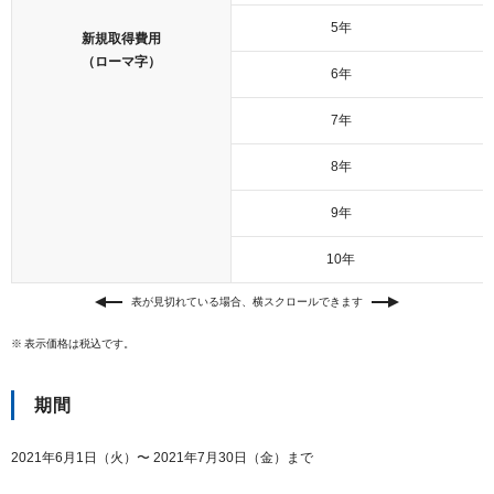
以下でもログイン可能
5年
新規取得費用
Google
Yahoo!
（ローマ字）
以下でも登録可能
6年
GMO ID
Amazon
Google
Yahoo!
7年
※AmazonはValue Domain Oneのログイン画面へ遷移します
GMO ID
Amazon
8年
※AmazonはValue Domain Oneのアカウント作成画面へ遷移します
9年
10年
表が見切れている場合、横スクロールできます
表示価格は税込です。
期間
2021年6月1日（火）〜 2021年7月30日（金）まで