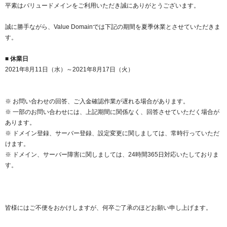
紹介制度
平素はバリュードメインをご利用いただき誠にありがとうございます。
.jpドメインバックオーダー
ログイン
バリュードメインAPI
誠に勝手ながら、Value Domainでは下記の期間を夏季休業とさせていただきま
プレミアムドメイン
従来のバリュードメインをご利用希望の方
ユーザー登録
す。
ドメイン・ホスティングOEM
人気ドメインの種類
■ 休業日
従来のバリュードメインをご利用希望の方
ドメインコンシェルジュ
2021年8月11日（水）～2021年8月17日（火）
WHOIS検索
Value Domainにログイン
Value Domain Analyzer
※ お問い合わせの回答、ご入金確認作業が遅れる場合があります。
Value AI Writer
※ 一部のお問い合わせには、上記期間に関係なく、回答させていただく場合が
外部サービスでの登録が一部未対応（Google等）
Value Domainユーザー登録
あります。
※ ドメイン登録、サーバー登録、設定変更に関しましては、常時行っていただ
外部サービスでの登録が一部未対応（Google等）
One レンタルサーバーを含む最新の機能を使う方
おすすめ
けます。
※ ドメイン、サーバー障害に関しましては、24時間365日対応いたしておりま
す。
One レンタルサーバーを含む最新の機能を使う方
おすすめ
Value Domain Oneにログイン
皆様にはご不便をおかけしますが、何卒ご了承のほどお願い申し上げます。
Value Domain Oneアカウント作成