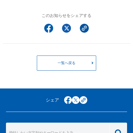
以下でもログイン可能
Google
Yahoo!
このお知らせをシェアする
以下でも登録可能
GMO ID
Amazon
Google
Yahoo!
※AmazonはValue Domain Oneのログイン画面へ遷移します
GMO ID
Amazon
※AmazonはValue Domain Oneのアカウント作成画面へ遷移します
一覧へ戻る
シェア
facebook
x
copy