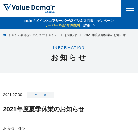
co.jpドメイン✕コアサーバーV2ビジネス応援キャンペーン
ドメイン
サーバー料金1年間無料
詳細
ドメイン取得ならバリュードメイン
お知らせ
2021年度夏季休業のお知らせ
ドメイントップ
レンタルサーバー
INFORMATION
ドメイン検索
お知らせ
サーバートップ
セキュリティ
ドメイン登録
コアサーバー
セキュリティトップ
サービス
ドメイン移管
バリューサーバー
Value Domain ネットde診断
サービストップ
facebook
x
ドメイン価格一覧
2021.07.30
XREA
ニュース
SSL証明書
お得意様割引
ドメイン一括検索
お知らせ
サポート
2021年度夏季休業のお知らせ
Oneレンタルサーバー
サイトロック
おまかせスタート
.jpドメインオークション
マニュアル
ライブチャット
ポイント制度
お客様 各位
gTLDオークション
NEW!
お問い合わせ