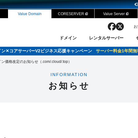
Value Domain
CORESERVER
Value Server
facebook
x
お
ドメイン
レンタルサーバー
ドメイン✕コアサーバーV2ビジネス応援キャンペーン
サーバー料金1年間無
ン検索
ーバー
 Domain ネットde診断
様割引
ン価格改定のお知らせ（.com/.cloud/.top）
ドメイン登録
バリューサーバー
SSL証明書
おまかせスタート
ドメインをご利用希望の方
ドメインをご利用希望の方
One レンタルサーバ
One レンタルサーバ
おすすめ
おすすめ
INFORMATION
ン価格一覧
レンタルサーバー
度
ドメイン一括検索
バリュードメインAPI
お知らせ
オークション
ンコンシェルジュ
.jpドメインバックオーダー
Value Domain Analyzer
Domainユーザー登録
 Domainにログイン
NEW!
Value Domain O
Value Domain 
応（Google等）
応（Google等）
メインの種類
WHOIS検索
以下でもログ
以下でも登
Google
Google
Yahoo!
Yahoo!
※AmazonはValue Domai
※AmazonはValue Do