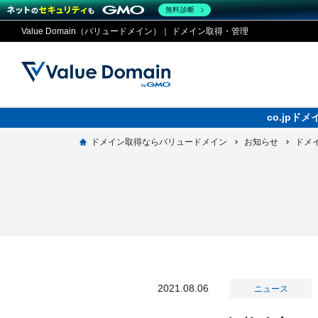
無料診断
Value Domain（バリュードメイン）｜ ドメイン取得・管理
co.jp
ドメイン取得ならバリュードメイン
お知らせ
ドメイ
コアサ
Value
お得意
ドメイ
ドメイン
レンタルサーバー
セキュリティ
サービス
従来のバリュー
従来のバリュー
DOMAIN
RENTAL SERVER
SECURITY
SERVICE
ドメイ
One
紹介制
ドメイントップ
サーバートップ
セキュリティトップ
サービストップ
gTLD
ドメイ
Value 
Value
外部サービスでの登録が一部未対
外部サービスでの登録が一部未対
人気ド
2021.08.06
ニュース