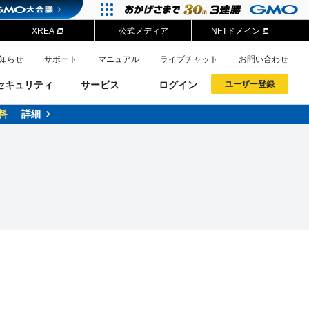
XREA
公式メディア
NFTドメイン
知らせ
サポート
マニュアル
ライブチャット
お問い合わせ
セキュリティ
サービス
ログイン
ユーザー登録
料
詳細
ドメイン移管
XREA
サイトロック
ポイント制度
ーを含む最新の機能を使う方
ーを含む最新の機能を使う方
.jpドメインオークション
ドメイン・ホスティングOEM
プレミアムドメイン
Value AI Writer
neアカウント作成
Oneにログイン
イン可能
録可能
GMO ID
GMO ID
Amazon
Amazon
n Oneのアカウント作成画面へ遷移します
main Oneのログイン画面へ遷移します