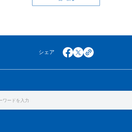
facebook
x
copy
シェア