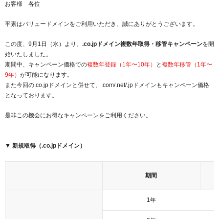
お客様 各位
紹介制度
.jpドメインバックオーダー
ログイン
平素はバリュードメインをご利用いただき、誠にありがとうございます。
バリュードメインAPI
プレミアムドメイン
従来のバリュードメインをご利用希望の方
ユーザー登録
この度、9月1日（水）より、
.co.jpドメイン複数年取得・移管キャンペーン
を開
ドメイン・ホスティングOEM
人気ドメインの種類
始いたしました。
従来のバリュードメインをご利用希望の方
期間中、キャンペーン価格での
複数年登録（1年〜10年）
と
複数年移管（1年〜
ドメインコンシェルジュ
WHOIS検索
9年）
が可能になります。
また今回の.co.jpドメインと併せて、.com/.net/.jpドメインもキャンペーン価格
Value Domainにログイン
Value Domain Analyzer
となっております。
Value AI Writer
外部サービスでの登録が一部未対応（Google等）
Value Domainユーザー登録
是非この機会にお得なキャンペーンをご利用ください。
外部サービスでの登録が一部未対応（Google等）
One レンタルサーバーを含む最新の機能を使う方
おすすめ
▼ 新規取得（.co.jpドメイン）
One レンタルサーバーを含む最新の機能を使う方
おすすめ
期間
Value Domain Oneにログイン
1年
Value Domain Oneアカウント作成