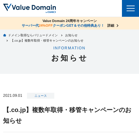
co.jpドメイン✕コアサーバーV2ビジネス応援キャンペーン
Value Domain 24周年キャンペーン
ドメイン
サーバー代
24%OFF
サーバー料金1年間無料
クーポンGET＆その他特典あり！
詳細
詳細
ドメイン取得ならバリュードメイン
お知らせ
ドメイントップ
【.co.jp】複数年取得・移管キャンペーンのお知らせ
レンタルサーバー
INFORMATION
ドメイン検索
お知らせ
サーバートップ
セキュリティ
ドメイン登録
コアサーバー
セキュリティトップ
サービス
ドメイン移管
バリューサーバー
Value Domain ネットde診断
サービストップ
facebook
x
ドメイン価格一覧
2021.09.01
XREA
ニュース
SSL証明書
お得意様割引
ドメイン一括検索
お知らせ
サポート
【.co.jp】複数年取得・移管キャンペーンのお
Oneレンタルサーバー
サイトロック
おまかせスタート
.jpドメインオークション
知らせ
マニュアル
ライブチャット
ポイント制度
gTLDオークション
NEW!
お問い合わせ