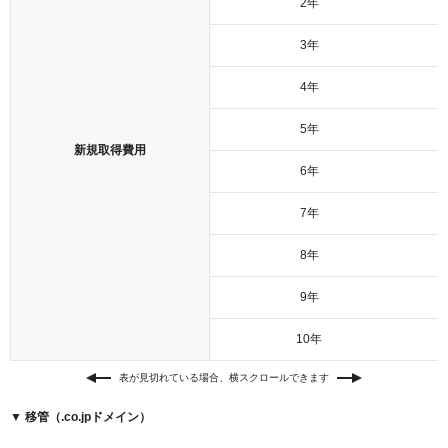
2年
以下でもログイン可能
3年
Google
Yahoo!
以下でも登録可能
GMO ID
Amazon
4年
Google
Yahoo!
※AmazonはValue Domain Oneのログイン画面へ遷移します
5年
GMO ID
Amazon
新規取得費用
※AmazonはValue Domain Oneのアカウント作成画面へ遷移します
6年
7年
8年
9年
10年
表が見切れている場合、横スクロールできます
▼ 移管（.co.jpドメイン）