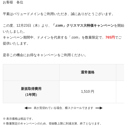
お客様 各位
紹介制度
.jpドメインバックオーダー
ログイン
平素はバリュードメインをご利用いただき、誠にありがとうございます。
バリュードメインAPI
プレミアムドメイン
従来のバリュードメインをご利用希望の方
ユーザー登録
この度、12月23日（木）より、
「.com」クリスマス大特価キャンペーン
を開始
ドメイン・ホスティングOEM
人気ドメインの種類
いたしました。
従来のバリュードメインをご利用希望の方
キャンペーン期間中、ドメインを代表する「.com」を数量限定で、
765円
でご
ドメインコンシェルジュ
WHOIS検索
提供いたします。
Value Domainにログイン
Value Domain Analyzer
是非この機会にお得なキャンペーンをご利用ください。
Value AI Writer
外部サービスでの登録が一部未対応（Google等）
Value Domainユーザー登録
通常価格
外部サービスでの登録が一部未対応（Google等）
One レンタルサーバーを含む最新の機能を使う方
おすすめ
新規取得費用
1,510 円
One レンタルサーバーを含む最新の機能を使う方
おすすめ
（1年間）
表が見切れている場合、横スクロールできます
Value Domain Oneにログイン
表示価格は税込です。
Value Domain Oneアカウント作成
数量限定のキャンペーンのため、登録数上限に到達次第、終了となります。