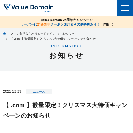
co.jpドメイン✕コアサーバーV2ビジネス応援キャンペーン
Value Domain 24周年キャンペーン
ドメイン
サーバー代
24%OFF
サーバー料金1年間無料
クーポンGET＆その他特典あり！
詳細
詳細
ドメイン取得ならバリュードメイン
お知らせ
ドメイントップ
【 .com 】数量限定！クリスマス大特価キャンペーンのお知らせ
レンタルサーバー
INFORMATION
ドメイン検索
お知らせ
サーバートップ
セキュリティ
ドメイン登録
コアサーバー
セキュリティトップ
サービス
ドメイン移管
バリューサーバー
Value Domain ネットde診断
サービストップ
facebook
x
ドメイン価格一覧
2021.12.23
XREA
ニュース
SSL証明書
お得意様割引
ドメイン一括検索
お知らせ
サポート
【 .com 】数量限定！クリスマス大特価キャン
Oneレンタルサーバー
サイトロック
おまかせスタート
.jpドメインオークション
ペーンのお知らせ
マニュアル
ライブチャット
ポイント制度
gTLDオークション
NEW!
お問い合わせ