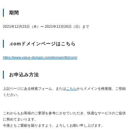
以下でもログイン可能
期間
Google
Yahoo!
以下でも登録可能
GMO ID
Amazon
2021年12月23日（木）〜 2021年12月26日（日）まで
Google
Yahoo!
※AmazonはValue Domain Oneのログイン画面へ遷移します
GMO ID
Amazon
.comドメインページはこちら
※AmazonはValue Domain Oneのアカウント作成画面へ遷移します
https://www.value-domain.com/domain/tld/com/
お申込み方法
上記ページにある検索フォーム、または
こちら
からドメインを検索後、ご登録
ください。
これからもお客様のご要望を参考にさせていただき、快適なサービスのご提供
に努めてまいります。
今後ともご愛顧を賜りますよう、よろしくお願い申し上げます。