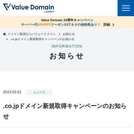
co.jpドメイン✕コアサーバーV2ビジネス応援キャンペーン
Value Domain 24周年キャンペーン
ドメイン
サーバー代
24%OFF
サーバー料金1年間無料
クーポンGET＆その他特典あり！
詳細
詳細
ドメイン取得ならバリュードメイン
お知らせ
ドメイントップ
.co.jpドメイン新規取得キャンペーンのお知らせ
レンタルサーバー
INFORMATION
ドメイン検索
お知らせ
サーバートップ
セキュリティ
ドメイン登録
コアサーバー
セキュリティトップ
サービス
ドメイン移管
バリューサーバー
Value Domain ネットde診断
サービストップ
facebook
x
ドメイン価格一覧
2023.03.01
XREA
ニュース
SSL証明書
お得意様割引
ドメイン一括検索
お知らせ
サポート
.co.jpドメイン新規取得キャンペーンのお知ら
Oneレンタルサーバー
サイトロック
おまかせスタート
.jpドメインオークション
せ
マニュアル
ライブチャット
ポイント制度
gTLDオークション
NEW!
お問い合わせ