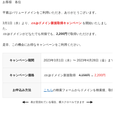
お客様 各位
紹介制度
.jpドメインバックオーダー
ログイン
平素はバリュードメインをご利用いただき、ありがとうございます。
バリュードメインAPI
プレミアムドメイン
従来のバリュードメインをご利用希望の方
ユーザー登録
3月1日（水）より、
.co.jpドメイン新規取得キャンペーン
を開始いたしまし
ドメイン・ホスティングOEM
人気ドメインの種類
た。
従来のバリュードメインをご利用希望の方
.co.jpドメインがどなたでも何個でも、
2,200円
で取得いただけます。
ドメインコンシェルジュ
WHOIS検索
是非、この機会にお得なキャンペーンをご利用ください。
Value Domainにログイン
Value Domain Analyzer
Value AI Writer
外部サービスでの登録が一部未対応（Google等）
Value Domainユーザー登録
キャンペーン期間
2023年3月1日（水）〜 2023年4月28日（金）まで
外部サービスでの登録が一部未対応（Google等）
One レンタルサーバーを含む最新の機能を使う方
おすすめ
キャンペーン価格
.co.jpドメイン新規取得
4,158円
→
2,200円
One レンタルサーバーを含む最新の機能を使う方
おすすめ
お申込み方法
こちら
の検索フォームからドメインを検索後、取得
Value Domain Oneにログイン
表が見切れている場合、横スクロールできます
Value Domain Oneアカウント作成