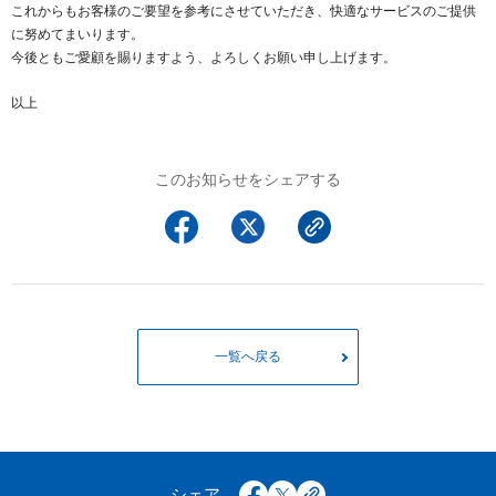
以下でもログイン可能
これからもお客様のご要望を参考にさせていただき、快適なサービスのご提供
に努めてまいります。
Google
Yahoo!
今後ともご愛顧を賜りますよう、よろしくお願い申し上げます。
以下でも登録可能
GMO ID
Amazon
以上
Google
Yahoo!
※AmazonはValue Domain Oneのログイン画面へ遷移します
GMO ID
Amazon
このお知らせをシェアする
※AmazonはValue Domain Oneのアカウント作成画面へ遷移します
一覧へ戻る
シェア
facebook
x
copy