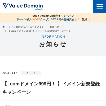
co.jpドメイン✕コアサーバーV2ビジネス応援キャンペーン
Value Domain 24周年キャンペーン
ドメイン
サーバー代
24%OFF
サーバー料金1年間無料
クーポンGET＆その他特典あり！
詳細
詳細
ドメイン取得ならバリュードメイン
お知らせ
ドメイントップ
【 .comドメイン999円！ 】ドメイン新規登録キャンペーン
レンタルサーバー
INFORMATION
ドメイン検索
お知らせ
サーバートップ
セキュリティ
ドメイン登録
コアサーバー
セキュリティトップ
サービス
ドメイン移管
バリューサーバー
Value Domain ネットde診断
サービストップ
facebook
x
ドメイン価格一覧
2023.04.17
XREA
ニュース
SSL証明書
お得意様割引
ドメイン一括検索
お知らせ
サポート
【 .comドメイン999円！ 】ドメイン新規登録
Oneレンタルサーバー
サイトロック
おまかせスタート
.jpドメインオークション
キャンペーン
マニュアル
ライブチャット
ポイント制度
gTLDオークション
NEW!
お問い合わせ