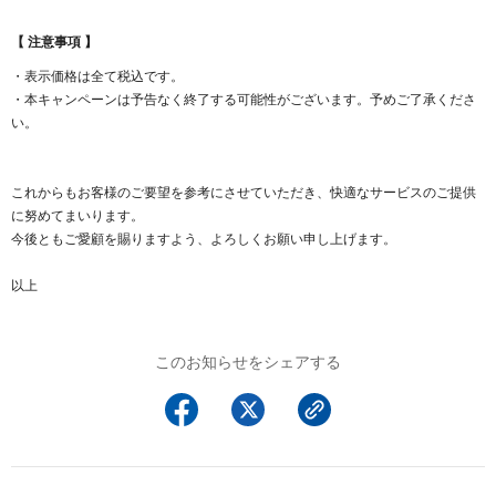
以下でもログイン可能
【 注意事項 】
Google
Yahoo!
以下でも登録可能
・表示価格は全て税込です。
GMO ID
Amazon
・本キャンペーンは予告なく終了する可能性がございます。予めご了承くださ
Google
Yahoo!
い。
※AmazonはValue Domain Oneのログイン画面へ遷移します
GMO ID
Amazon
※AmazonはValue Domain Oneのアカウント作成画面へ遷移します
これからもお客様のご要望を参考にさせていただき、快適なサービスのご提供
に努めてまいります。
今後ともご愛顧を賜りますよう、よろしくお願い申し上げます。
以上
このお知らせをシェアする