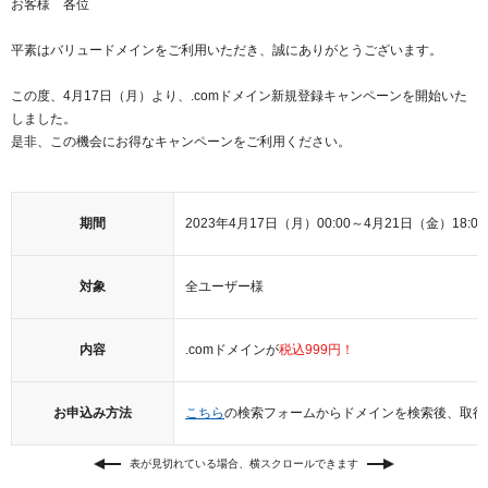
お客様 各位
紹介制度
.jpドメインバックオーダー
ログイン
平素はバリュードメインをご利用いただき、誠にありがとうございます。
バリュードメインAPI
プレミアムドメイン
従来のバリュードメインをご利用希望の方
ユーザー登録
この度、4月17日（月）より、.comドメイン新規登録キャンペーンを開始いた
ドメイン・ホスティングOEM
人気ドメインの種類
しました。
従来のバリュードメインをご利用希望の方
是非、この機会にお得なキャンペーンをご利用ください。
ドメインコンシェルジュ
WHOIS検索
Value Domainにログイン
Value Domain Analyzer
期間
2023年4月17日（月）00:00～4月21日（金）18:00
Value AI Writer
外部サービスでの登録が一部未対応（Google等）
Value Domainユーザー登録
対象
全ユーザー様
外部サービスでの登録が一部未対応（Google等）
One レンタルサーバーを含む最新の機能を使う方
おすすめ
内容
.comドメインが
税込999円！
One レンタルサーバーを含む最新の機能を使う方
おすすめ
お申込み方法
こちら
の検索フォームからドメインを検索後、取得
Value Domain Oneにログイン
表が見切れている場合、横スクロールできます
Value Domain Oneアカウント作成