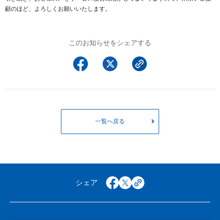
以下でもログイン可能
顧のほど、よろしくお願いいたします。
Google
Yahoo!
以下でも登録可能
GMO ID
Amazon
このお知らせをシェアする
Google
Yahoo!
※AmazonはValue Domain Oneのログイン画面へ遷移します
GMO ID
Amazon
※AmazonはValue Domain Oneのアカウント作成画面へ遷移します
一覧へ戻る
シェア
facebook
x
copy