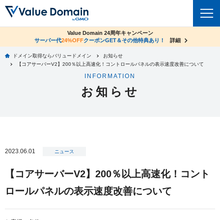
co.jpドメイン✕コアサーバーV2ビジネス応援キャンペーン
Value Domain 24周年キャンペーン
ドメイン
サーバー代
24%OFF
サーバー料金1年間無料
クーポンGET＆その他特典あり！
詳細
詳細
ドメイン取得ならバリュードメイン
お知らせ
ドメイントップ
【コアサーバーV2】200％以上高速化！コントロールパネルの表示速度改善について
レンタルサーバー
INFORMATION
ドメイン検索
お知らせ
サーバートップ
セキュリティ
ドメイン登録
コアサーバー
セキュリティトップ
サービス
ドメイン移管
バリューサーバー
Value Domain ネットde診断
サービストップ
facebook
x
ドメイン価格一覧
2023.06.01
XREA
ニュース
SSL証明書
お得意様割引
ドメイン一括検索
お知らせ
サポート
【コアサーバーV2】200％以上高速化！コント
Oneレンタルサーバー
サイトロック
おまかせスタート
.jpドメインオークション
ロールパネルの表示速度改善について
マニュアル
ライブチャット
ポイント制度
gTLDオークション
NEW!
お問い合わせ