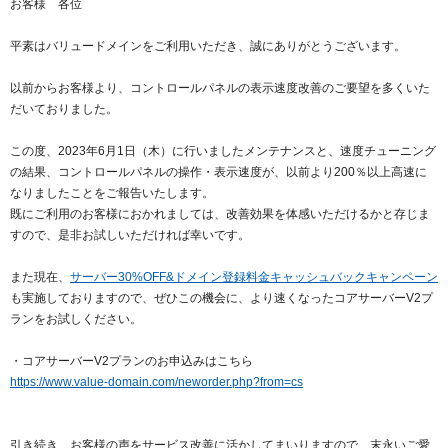
お客様 各位
紹介制度
.jpドメインバックオーダー
ログイン
平素はバリュードメインをご利用いただき、誠にありがとうございます。
バリュードメインAPI
プレミアムドメイン
従来のバリュードメインをご利用希望の方
ユーザー登録
以前からお客様より、コントロールパネルの表示速度改善のご要望を多くいた
ドメイン・ホスティングOEM
人気ドメインの種類
だいておりました。
従来のバリュードメインをご利用希望の方
ドメインコンシェルジュ
WHOIS検索
この度、2023年6月1日（木）に行いましたメンテナンスと、速度チューニング
の結果、コントロールパネルの操作・表示速度が、以前より200％以上高速に
Value Domainにログイン
Value Domain Analyzer
なりましたことをご報告いたします。
既にご利用のお客様におかれましては、改善効果を体感いただけるかと存じま
Value AI Writer
外部サービスでの登録が一部未対応（Google等）
Value Domainユーザー登録
すので、是非お試しいただければ幸いです。
外部サービスでの登録が一部未対応（Google等）
また現在、
サーバー30%OFF&ドメイン登録料金キャッシュバックキャンペーン
One レンタルサーバーを含む最新の機能を使う方
おすすめ
も実施しておりますので、ぜひこの機会に、より速くなったコアサーバーV2プ
ランをお試しください。
One レンタルサーバーを含む最新の機能を使う方
おすすめ
・コアサーバーV2プランのお申込みはこちら
https://www.value-domain.com/neworder.php?from=cs
Value Domain Oneにログイン
Value Domain Oneアカウント作成
引き続き、お客様の声をサービス改善に活かしてまいりますので、末永いご愛