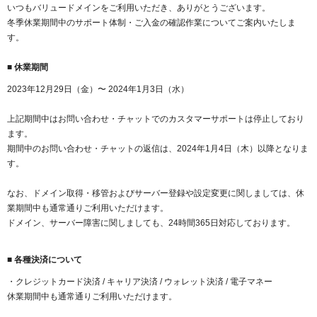
紹介制度
いつもバリュードメインをご利用いただき、ありがとうございます。
.jpドメインバックオーダー
ログイン
冬季休業期間中のサポート体制・ご入金の確認作業についてご案内いたしま
バリュードメインAPI
す。
プレミアムドメイン
従来のバリュードメインをご利用希望の方
ユーザー登録
ドメイン・ホスティングOEM
■ 休業期間
人気ドメインの種類
従来のバリュードメインをご利用希望の方
2023年12月29日（金）〜 2024年1月3日（水）
ドメインコンシェルジュ
WHOIS検索
上記期間中はお問い合わせ・チャットでのカスタマーサポートは停止しており
Value Domainにログイン
Value Domain Analyzer
ます。
期間中のお問い合わせ・チャットの返信は、2024年1月4日（木）以降となりま
Value AI Writer
外部サービスでの登録が一部未対応（Google等）
Value Domainユーザー登録
す。
なお、ドメイン取得・移管およびサーバー登録や設定変更に関しましては、休
外部サービスでの登録が一部未対応（Google等）
One レンタルサーバーを含む最新の機能を使う方
おすすめ
業期間中も通常通りご利用いただけます。
ドメイン、サーバー障害に関しましても、24時間365日対応しております。
One レンタルサーバーを含む最新の機能を使う方
おすすめ
■ 各種決済について
Value Domain Oneにログイン
・クレジットカード決済 / キャリア決済 / ウォレット決済 / 電子マネー
休業期間中も通常通りご利用いただけます。
Value Domain Oneアカウント作成