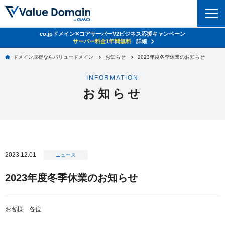
co.jpドメイン✕コアサーバーV2ビジネス応援キャンペーン
ドメイン
サーバー料金1年間無料
詳細
ドメイン取得ならバリュードメイン
お知らせ
2023年度冬季休業のお知らせ
ドメイントップ
レンタルサーバー
INFORMATION
ドメイン検索
お知らせ
サーバートップ
セキュリティ
ドメイン登録
コアサーバー
セキュリティトップ
サービス
ドメイン移管
バリューサーバー
Value Domain ネットde診断
サービストップ
facebook
x
ドメイン価格一覧
2023.12.01
XREA
ニュース
SSL証明書
お得意様割引
ドメイン一括検索
お知らせ
サポート
2023年度冬季休業のお知らせ
Oneレンタルサーバー
サイトロック
おまかせスタート
.jpドメインオークション
マニュアル
ライブチャット
ポイント制度
お客様 各位
gTLDオークション
NEW!
お問い合わせ