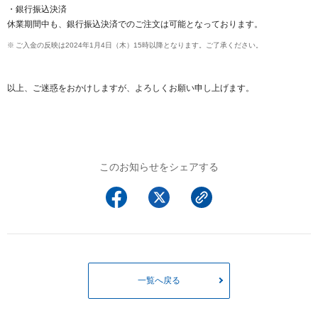
以下でもログイン可能
・銀行振込決済
休業期間中も、銀行振込決済でのご注文は可能となっております。
Google
Yahoo!
以下でも登録可能
ご入金の反映は2024年1月4日（木）15時以降となります。ご了承ください。
GMO ID
Amazon
Google
Yahoo!
※AmazonはValue Domain Oneのログイン画面へ遷移します
以上、ご迷惑をおかけしますが、よろしくお願い申し上げます。
GMO ID
Amazon
※AmazonはValue Domain Oneのアカウント作成画面へ遷移します
このお知らせをシェアする
一覧へ戻る