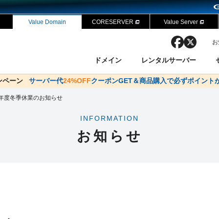
Value Domain
CORESERVER
Value Server
facebook
x
お
ドメイン
レンタルサーバー
ャンペーン
ドメイン✕コアサーバーV2ビジネス応援キャンペーン
サーバー代
24%OFF
クーポンGET＆商品購入で必ずポイント
サーバー料金1年間無
ン検索
ーバー
 Domain ネットde診断
様割引
4年度冬季休業のお知らせ
ドメイン登録
バリューサーバー
SSL証明書
おまかせスタート
ドメインをご利用希望の方
ドメインをご利用希望の方
One レンタルサーバ
One レンタルサーバ
おすすめ
おすすめ
INFORMATION
ン価格一覧
レンタルサーバー
度
ドメイン一括検索
バリュードメインAPI
お知らせ
オークション
ンコンシェルジュ
.jpドメインバックオーダー
Value Domain Analyzer
Domainユーザー登録
 Domainにログイン
NEW!
Value Domain O
Value Domain 
応（Google等）
応（Google等）
メインの種類
WHOIS検索
以下でもログ
以下でも登
Google
Google
Yahoo!
Yahoo!
※AmazonはValue Domai
※AmazonはValue Do