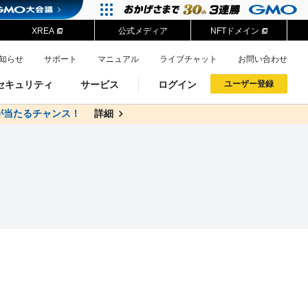
XREA
公式メディア
NFTドメイン
知らせ
サポート
マニュアル
ライブチャット
お問い合わせ
セキュリティ
サービス
ログイン
ユーザー登録
が当たるチャンス！
料
詳細
詳細
ドメイン移管
XREA
サイトロック
ポイント制度
ーを含む最新の機能を使う方
ーを含む最新の機能を使う方
.jpドメインオークション
ドメイン・ホスティングOEM
プレミアムドメイン
Value AI Writer
neアカウント作成
Oneにログイン
イン可能
録可能
GMO ID
GMO ID
Amazon
Amazon
n Oneのアカウント作成画面へ遷移します
main Oneのログイン画面へ遷移します