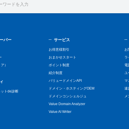
ーバー
サービス
お得意様割引
お
ー
おまかせスタート
ラ
リア）
ポイント制度
電
紹介制度
ユ
バリュードメインAPI
マ
ィ
ドメイン・ホスティングOEM
違
n ネットde診断
ドメインコンシェルジュ
メ
Value Domain Analyzer
Value AI Writer